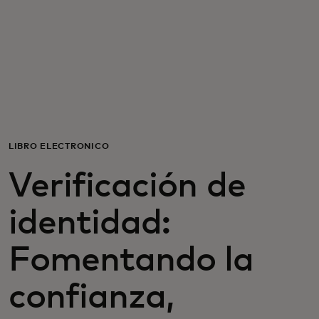
Para ti
Para empresas
Para el mundo
LIBRO ELECTRÓNICO
Para innovadores
Verificación de
Noticias y tendencias
identidad:
Fomentando la
confianza,