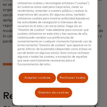
Utilizamos cookies y tecnologías similares (“cookies”)
es verificar que sus clientes sean genuinos. Las
en nuestros sitios web para mejorarlos, medir su
organizaciones pisan una línea muy fina; Deben
rendimiento, entender a nuestro público y realzar la
cerciorar de que los clientes sean quienes dicen ser,
experiencia del usuario. En algunos sitios, también
utilizamos cookies para mostrar publicidad basada en
defender contra el fraude para proteger su
las actividades de navegación e intereses de los
reputación y la confianza del consumidor. Del mismo
usuarios en el sitio y en otros sitios. Haga clic en
“Gestión de cookies” más adelante para conocer qué
modo, no pueden dificultar demasiado el proceso o de
cookies utilizamos en este sitio y las razones de ello.
lo contrario corren el riesgo de abandonar al cliente y
Usted puede cambiar sus preferencias de
perder dinero.
consentimiento en cualquier momento haciendo uso de
la herramienta “Gestión de cookies” que aparece en la
parte inferior de la pantalla (disponible como enlace en
vez de botón en algunos sitios). Esto incluye rechazar
algunas o todas las cookies, a excepción de aquellas
que sean estrictamente necesarias para el
funcionamiento del sitio.
Aceptar cookies
Rechazar todas
Gestión de cookies
Relacionado