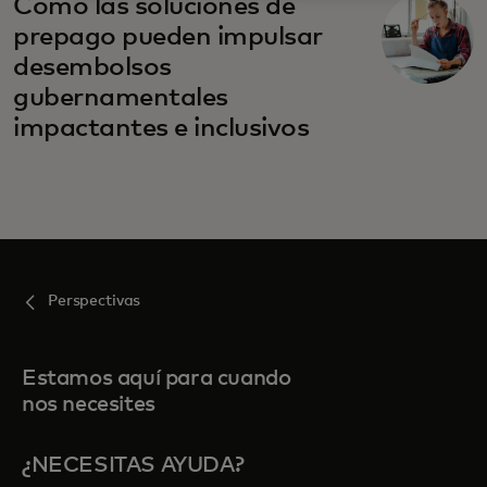
se abre en una pestaña nueva
Cómo las soluciones de
prepago pueden impulsar
desembolsos
gubernamentales
impactantes e inclusivos
Perspectivas
Estamos aquí para cuando
nos necesites
¿NECESITAS AYUDA?