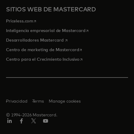
SITIOS WEB DE MASTERCARD
se abre en una pestaña nueva
Priceless.com
se abre en una pestaña
Inteligencia empresarial de Mastercard
se abre en una pestaña nueva
Desarrolladores Mastercard
se abre en una pestaña nu
Centro de marketing de Mastercard
se abre en una pestaña nu
Centro para el Crecimiento Inclusivo
Privacidad
Terms
Manage cookies
© 1994-2026 Mastercard.
LinkedIn
Facebook
Twitter/X
YouTube