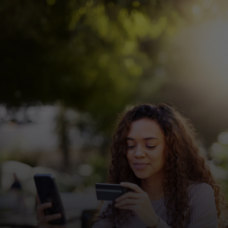
Para ti
Para empresas
Para el mundo
Para innovadores
Noticias y tendencias