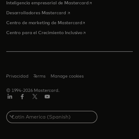
se abre en una pestaña
Inteligencia empresarial de Mastercard
se abre en una pestaña nueva
Desarrolladores Mastercard
se abre en una pestaña nu
Centro de marketing de Mastercard
se abre en una pestaña nu
Centro para el Crecimiento Inclusivo
Privacidad
Terms
Manage cookies
© 1994-2026 Mastercard.
LinkedIn
Facebook
Twitter/X
YouTube
Select
a
country