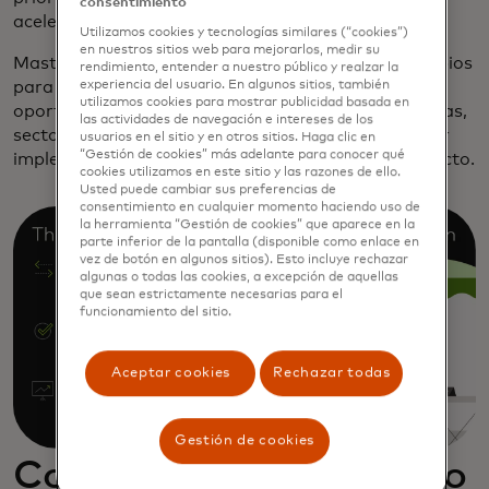
consentimiento
acelerar la adopción sin contacto?
Utilizamos cookies y tecnologías similares (“cookies”)
en nuestros sitios web para mejorarlos, medir su
Mastercard emplea datos de mercado y datos propios
rendimiento, entender a nuestro público y realzar la
para responder a estas preguntas e identificar
experiencia del usuario. En algunos sitios, también
utilizamos cookies para mostrar publicidad basada en
oportunidades clave en diferentes zonas geográficas,
las actividades de navegación e intereses de los
sectores comerciales y otras categorías para lograr
usuarios en el sitio y en otros sitios. Haga clic en
“Gestión de cookies” más adelante para conocer qué
implementaciones exitosas de tecnología sin contacto.
cookies utilizamos en este sitio y las razones de ello.
Usted puede cambiar sus preferencias de
consentimiento en cualquier momento haciendo uso de
la herramienta “Gestión de cookies” que aparece en la
parte inferior de la pantalla (disponible como enlace en
vez de botón en algunos sitios). Esto incluye rechazar
algunas o todas las cookies, a excepción de aquellas
que sean estrictamente necesarias para el
funcionamiento del sitio.
Aceptar cookies
Rechazar todas
Gestión de cookies
Conducción sin contacto