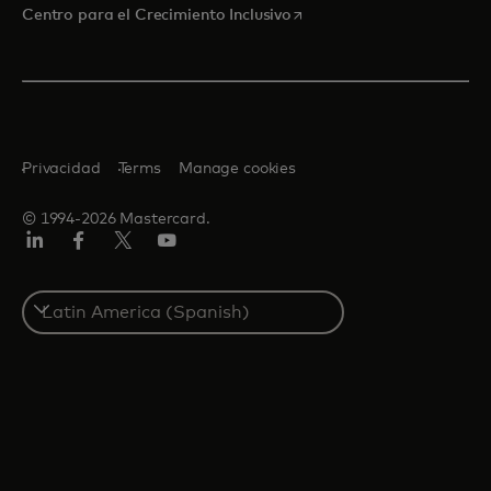
se abre en una pestaña nu
Centro para el Crecimiento Inclusivo
Privacidad
Terms
Manage cookies
© 1994-2026 Mastercard.
LinkedIn
Facebook
Twitter/X
YouTube
Select
a
country