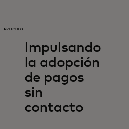
Para ti
Para empresas
ARTÍCULO
Impulsando
Para el mundo
la adopción
Para innovadores
de pagos
Noticias y tendencias
sin
contacto