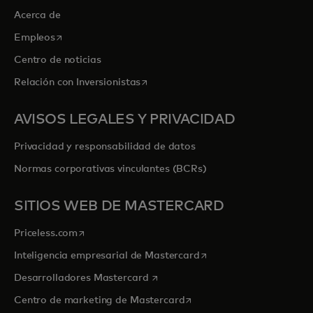
Acerca de
se abre en una pestaña nueva
Empleos
Centro de noticias
se abre en una pestaña nueva
Relación con Inversionistas
AVISOS LEGALES Y PRIVACIDAD
Privacidad y responsabilidad de datos
Normas corporativas vinculantes (BCRs)
SITIOS WEB DE MASTERCARD
se abre en una pestaña nueva
Priceless.com
se abre en una pestaña
Inteligencia empresarial de Mastercard
se abre en una pestaña nueva
Desarrolladores Mastercard
se abre en una pestaña nu
Centro de marketing de Mastercard