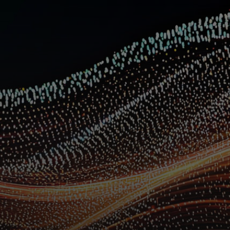
Para ti
Para empresas
Para el mundo
Para innovadores
Noticias y tendencias