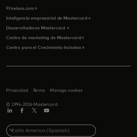
se abre en una pestaña nueva
Priceless.com
se abre en una pestaña
Inteligencia empresarial de Mastercard
se abre en una pestaña nueva
Desarrolladores Mastercard
se abre en una pestaña nu
Centro de marketing de Mastercard
se abre en una pestaña nu
Centro para el Crecimiento Inclusivo
Privacidad
Terms
Manage cookies
© 1994-2026 Mastercard.
LinkedIn
Facebook
Twitter/X
YouTube
Select
a
country