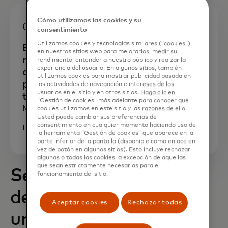
Cómo utilizamos las cookies y su
Comunicado de prensa
consentimiento
Utilizamos cookies y tecnologías similares (“cookies”)
Ella experimentó el fraude de primera
en nuestros sitios web para mejorarlos, medir su
mano. Ahora esta fundadora está
rendimiento, entender a nuestro público y realzar la
experiencia del usuario. En algunos sitios, también
construyendo una experiencia de
utilizamos cookies para mostrar publicidad basada en
pagos más segura e inteligente para
las actividades de navegación e intereses de los
usuarios en el sitio y en otros sitios. Haga clic en
todos.
“Gestión de cookies” más adelante para conocer qué
Marzo de 2025
cookies utilizamos en este sitio y las razones de ello.
Usted puede cambiar sus preferencias de
consentimiento en cualquier momento haciendo uso de
Lee ahora
la herramienta “Gestión de cookies” que aparece en la
parte inferior de la pantalla (disponible como enlace en
vez de botón en algunos sitios). Esto incluye rechazar
algunas o todas las cookies, a excepción de aquellas
que sean estrictamente necesarias para el
Seis nuevas startups
funcionamiento del sitio.
dedicadas a generar
Aceptar cookies
Rechazar todas
un gran impacto