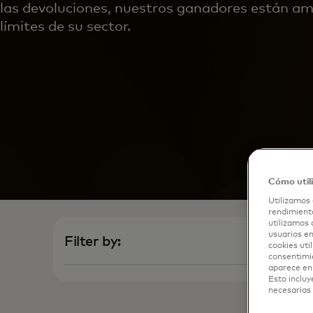
las devoluciones, nuestros ganadores están am
límites de su sector.
Cómo util
Utilizamos 
rendimiento
utilizamos 
usuarios en
Filter by:
cookies uti
consentimi
aparece en 
Esto incluy
necesarias 