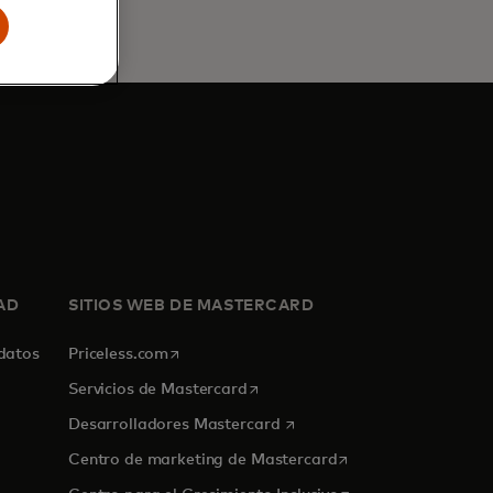
AD
SITIOS WEB DE MASTERCARD
se abre en una pestaña nueva
 datos
Priceless.com
se abre en una pestaña nueva
Servicios de Mastercard
se abre en una pestaña nue
Desarrolladores Mastercard
se abre en una pest
Centro de marketing de Mastercard