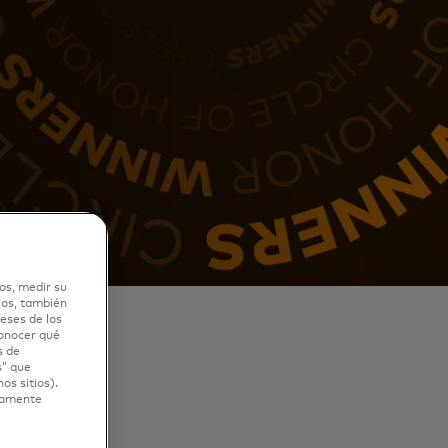
os, medir su
ios, también
eses de los
conocer qué
s de
s” que
os sitios).
ctamente