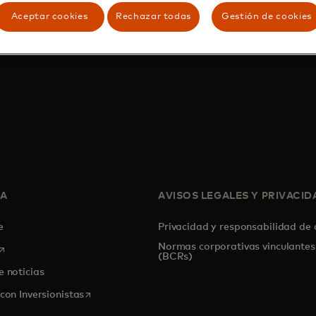
Aceptar cookies
Rechazar todas
Gestión de cookies
SA
AVISOS LEGALES Y PRIVACID
de
Privacidad y responsabilidad de
Normas corporativas vinculantes
se abre en una pestaña nueva
(BCRs)
e noticias
se abre en una pestaña nueva
con Inversionistas