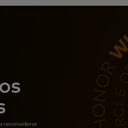
os
s
a reconsiderar