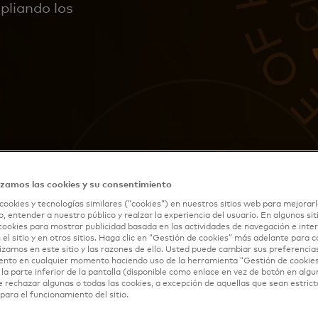
pliando los
izamos las cookies y su consentimiento
cookies y tecnologías similares (“cookies”) en nuestros sitios web para mejorarl
, entender a nuestro público y realzar la experiencia del usuario. En algunos sit
cookies para mostrar publicidad basada en las actividades de navegación e inter
 el sitio y en otros sitios. Haga clic en “Gestión de cookies” más adelante para 
lizamos en este sitio y las razones de ello. Usted puede cambiar sus preferencia
ento en cualquier momento haciendo uso de la herramienta “Gestión de cookie
la parte inferior de la pantalla (disponible como enlace en vez de botón en algun
e rechazar algunas o todas las cookies, a excepción de aquellas que sean estri
para el funcionamiento del sitio.