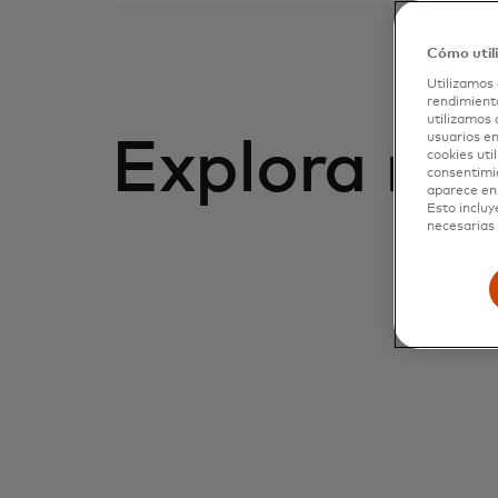
Cómo util
Utilizamos 
rendimiento
utilizamos 
usuarios en
Explora nue
cookies uti
consentimi
aparece en 
Esto incluy
necesarias 