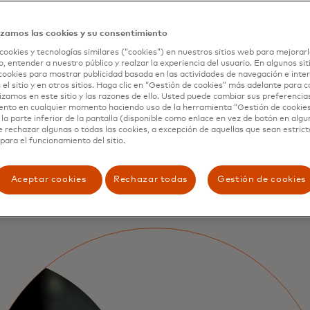
izamos las cookies y su consentimiento
cookies y tecnologías similares (“cookies”) en nuestros sitios web para mejorarl
, entender a nuestro público y realzar la experiencia del usuario. En algunos sit
cookies para mostrar publicidad basada en las actividades de navegación e inter
 el sitio y en otros sitios. Haga clic en “Gestión de cookies” más adelante para 
stras innovaci
lizamos en este sitio y las razones de ello. Usted puede cambiar sus preferencia
ento en cualquier momento haciendo uso de la herramienta “Gestión de cookie
la parte inferior de la pantalla (disponible como enlace en vez de botón en algun
e rechazar algunas o todas las cookies, a excepción de aquellas que sean estri
para el funcionamiento del sitio.
Aceptar cookies
Rechazar todas
Gestión de cookies