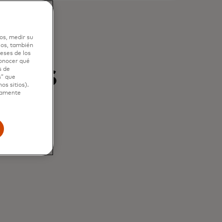
os, medir su
ios, también
eses de los
conocer qué
ones
s de
s” que
os sitios).
ctamente