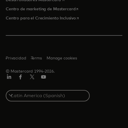
Desarrolladores Mastercard
se abre en una pestaña nu
Centro de marketing de Mastercard
se abre en una pestaña nu
Centro para el Crecimiento Inclusivo
Privacidad
Terms
Manage cookies
© Mastercard 1994-2026.
LinkedIn
Facebook
Twitter/X
YouTube
Select
a
country