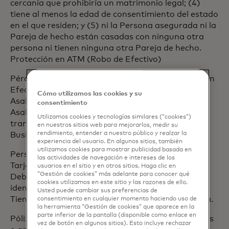
cercanía que prohibiría un matrimonio legal; (4)
tiene al menos la edad de consentimiento del estado
en el que residen; y (5) ni la Persona asegurada ni la
Pareja de hecho están casadas con ninguna otra
persona ni tienen ninguna otra Pareja de hecho.
Protección en ATM (Robo de Efectivo)
Pérdida: referente a la Protección en ATM (Robo en
Efectivo) se refiere a un Robo, usando Violencia o
Cómo utilizamos las cookies y su
Asalto, de dinero retirado de un ATM durante el
consentimiento
Asalto dentro de las 2 horas de hecha una
Utilizamos cookies y tecnologías similares (“cookies”)
transacción por ATM con su tarjeta Mastercard®
en nuestros sitios web para mejorarlos, medir su
rendimiento, entender a nuestro público y realzar la
Business Standard Debit card.
experiencia del usuario. En algunos sitios, también
utilizamos cookies para mostrar publicidad basada en
Persona(s) Asegurada(s): se refiere a un
las actividades de navegación e intereses de los
Tarjetahabiente Mastercard® Business Standard
usuarios en el sitio y en otros sitios. Haga clic en
“Gestión de cookies” más adelante para conocer qué
Debit card así como cualquier otra persona
cookies utilizamos en este sitio y las razones de ello.
identificada como elegible en la sección "Quiénes
Usted puede cambiar sus preferencias de
Tienen Cobertura" de cada programa en esta guía.
consentimiento en cualquier momento haciendo uso de
la herramienta “Gestión de cookies” que aparece en la
parte inferior de la pantalla (disponible como enlace en
Póliza: significa el contrato de seguro y los endosos
vez de botón en algunos sitios). Esto incluye rechazar