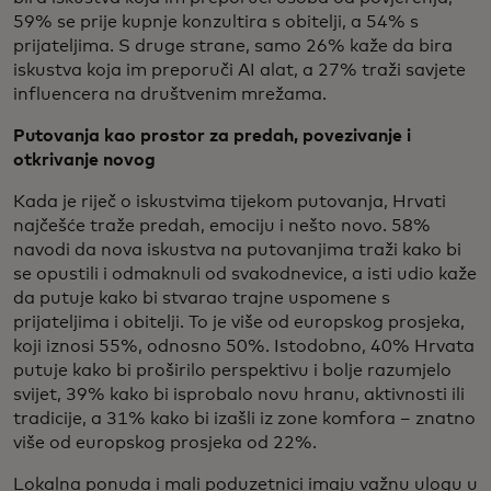
59% se prije kupnje konzultira s obitelji, a 54% s
prijateljima. S druge strane, samo 26% kaže da bira
iskustva koja im preporuči AI alat, a 27% traži savjete
influencera na društvenim mrežama.
Putovanja kao prostor za predah, povezivanje i
otkrivanje novog
Kada je riječ o iskustvima tijekom putovanja, Hrvati
najčešće traže predah, emociju i nešto novo. 58%
navodi da nova iskustva na putovanjima traži kako bi
se opustili i odmaknuli od svakodnevice, a isti udio kaže
da putuje kako bi stvarao trajne uspomene s
prijateljima i obitelji. To je više od europskog prosjeka,
koji iznosi 55%, odnosno 50%. Istodobno, 40% Hrvata
putuje kako bi proširilo perspektivu i bolje razumjelo
svijet, 39% kako bi isprobalo novu hranu, aktivnosti ili
tradicije, a 31% kako bi izašli iz zone komfora – znatno
više od europskog prosjeka od 22%.
Lokalna ponuda i mali poduzetnici imaju važnu ulogu u