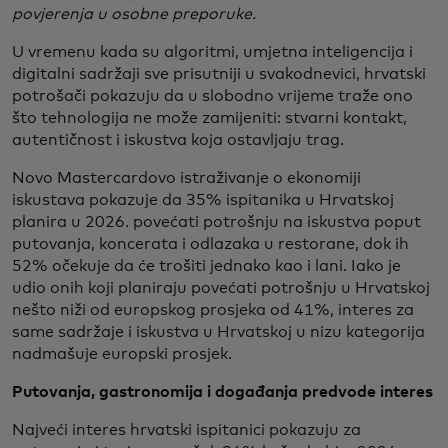
povjerenja u osobne preporuke.
U vremenu kada su algoritmi, umjetna inteligencija i
digitalni sadržaji sve prisutniji u svakodnevici, hrvatski
potrošači pokazuju da u slobodno vrijeme traže ono
što tehnologija ne može zamijeniti: stvarni kontakt,
autentičnost i iskustva koja ostavljaju trag.
Novo Mastercardovo istraživanje o ekonomiji
iskustava pokazuje da 35% ispitanika u Hrvatskoj
planira u 2026. povećati potrošnju na iskustva poput
putovanja, koncerata i odlazaka u restorane, dok ih
52% očekuje da će trošiti jednako kao i lani. Iako je
udio onih koji planiraju povećati potrošnju u Hrvatskoj
nešto niži od europskog prosjeka od 41%, interes za
same sadržaje i iskustva u Hrvatskoj u nizu kategorija
nadmašuje europski prosjek.
Putovanja, gastronomija i događanja predvode interes
Najveći interes hrvatski ispitanici pokazuju za