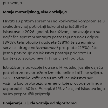
putovanja.
Manje materijalnog, više doživljaja
Hrvati su pritom spremni i na konkretne kompromise u
svakodnevnoj potrošnji kako bi si priuštili više
iskustava u 2026. godini. Istraživanje pokazuje da su
najčešće spremni smanjiti potrošnju na novu odjeću
(39%), tehnologiju i gadgete (38%) te streaming
servise i druge
entertainment
pretplate (29%), što
jasno potvrđuje da iskustva postaju prioritet i u
kontekstu svakodnevnih financijskih odluka.
Istraživanje pokazuje i da se u Hrvatskoj jasnije osjeća
potreba za ravnotežom između online i offline svijeta.
64% ispitanika kaže da su im offline iskustva sve
važnija kao protuteža vremenu koje provode online, u
usporedbi s 60% u Europi. 61% više cijeni iskustva koja
su im preporučili prijatelji.
Povjerenje u ljude važnije od algoritama