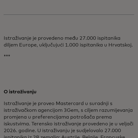
Istraživanje je provedeno među 27.000 ispitanika
diljem Europe, uključujući 1.000 ispitanika u Hrvatskoj.
***
O istraživanju
Istraživanje je proveo Mastercard u suradnji s
istraživačkom agencijom 3Gem, s ciljem razumijevanja
promjena u preferencijama potrošača prema
iskustvima. Terensko istraživanje provedeno je u veljači
2026. godine. U istraživanju je sudjelovalo 27.000
ispitanika iz 28 zemalja: Austrije, Belgije, Francuske,