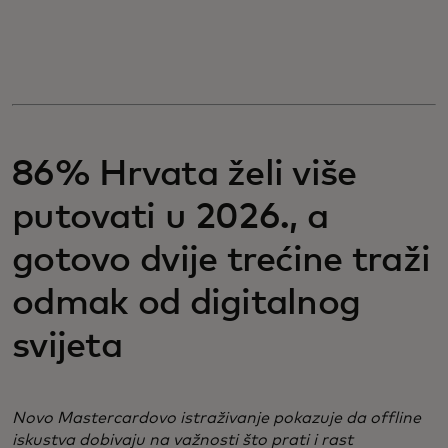
Za vas
Za poslovanje
Za svijet
86% Hrvata želi više
putovati u 2026., a
Za inovatore
gotovo dvije trećine traži
odmak od digitalnog
Novosti i trendovi
svijeta
Novo Mastercardovo istraživanje pokazuje da offline
iskustva dobivaju na važnosti što prati i rast