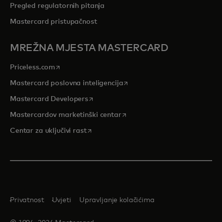
Pregled regulatornih pitanja
Mastercard pristupačnost
MREŽNA MJESTA MASTERCARD
opens in a new tab
Priceless.com
opens in a new tab
Mastercard poslovna inteligencija
opens in a new tab
Mastercard Developers
opens in a new tab
Mastercardov marketinški centar
opens in a new tab
Centar za uključivi rast
Privatnost
Uvjeti
Upravljanje kolačićima