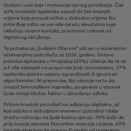
Dodatni uvid daje i motivacija iza tog ponašanja. Čak
40% hrvatskih ispitanika navodi da želi smanjiti
vrijeme koje provodi online u slobodno vrijeme što
potvrđuje zašto se sve više okreću iskustvima koja
uključuju stvarni kontakt, prisutnost i odmak od
digitalnog okruženja.
Ta potreba za „ljudskim filterom” vidi se i u konkretnim
očekivanjima potrošača za 2026. godinu. Gotovo
polovica ispitanika u Hrvatskoj (49%) očekuje da će se
još više oslanjati na preporuke ljudi. Istovremeno, 37%
ispitanika planira svjesno ograničavati ili ignorirati
algoritamske i AI preporuke, što ukazuje na to da,
unatoč tehnološkom napretku, povjerenje u stvarne
ljude ostaje ključan faktor u donošenju odluka.
Pritom hrvatski potrošači ne odbacuju digitalno, ali
kod odluka o slobodnom vremenu i potrošnji i dalje
snažno računaju na ljude kojima vjeruju. 70% kaže da
prije kupnje iskustva čita online recenzije i ocjene, 63%
bira iskustva koja im preporuči osoba od povjerenja,