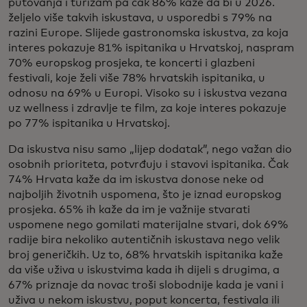
putovanja i turizam pa čak 86% kaže da bi u 2026.
željelo više takvih iskustava, u usporedbi s 79% na
razini Europe. Slijede gastronomska iskustva, za koja
interes pokazuje 81% ispitanika u Hrvatskoj, naspram
70% europskog prosjeka, te koncerti i glazbeni
festivali, koje želi više 78% hrvatskih ispitanika, u
odnosu na 69% u Europi. Visoko su i iskustva vezana
uz wellness i zdravlje te film, za koje interes pokazuje
po 77% ispitanika u Hrvatskoj.
Da iskustva nisu samo „lijep dodatak”, nego važan dio
osobnih prioriteta, potvrđuju i stavovi ispitanika. Čak
74% Hrvata kaže da im iskustva donose neke od
najboljih životnih uspomena, što je iznad europskog
prosjeka. 65% ih kaže da im je važnije stvarati
uspomene nego gomilati materijalne stvari, dok 69%
radije bira nekoliko autentičnih iskustava nego velik
broj generičkih. Uz to, 68% hrvatskih ispitanika kaže
da više uživa u iskustvima kada ih dijeli s drugima, a
67% priznaje da novac troši slobodnije kada je vani i
uživa u nekom iskustvu, poput koncerta, festivala ili