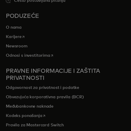
Često postavljana pitanja
PODUZEĆE
O nama
opens in a new tab
Karijere
Newsroom
opens in a new tab
Odnosi s investitorima
PRAVNE INFORMACIJE I ZAŠTITA
PRIVATNOSTI
Odgovornost za privatnost i podatke
Obvezujuća korporativna pravila (BCR)
Međubankovne naknade
opens in a new tab
Kodeks ponašanja
Pravila za Mastercard Switch