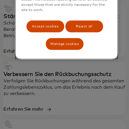
except those that are strictly necessary for the
site to work.
Stärken Sie eine sichere digitale Wirtschaft
Schaffen Sie eine sicherere Zukunft mit unseren
Accept cookies
Reject all
Beratungsdiensten für Cybersicherheit und
Betrugspräventionslösungen.
Manage cookies
Erfahren Sie mehr
Verbessern Sie den Rückbuchungsschutz
Verfolgen Sie Rückbuchungen während des gesamten
Zahlungslebenszyklus, um das Erlebnis nach dem Kauf
zu verbessern.
Erfahren Sie mehr