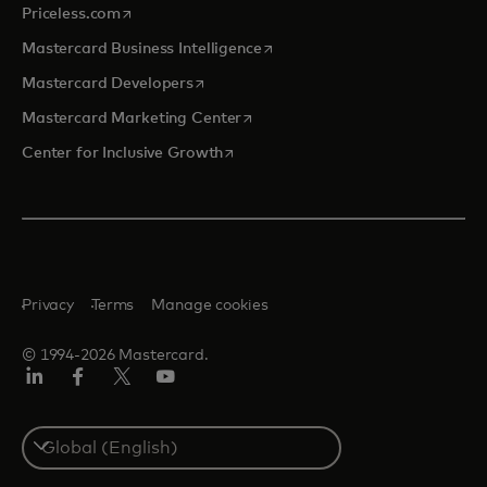
opens in a new tab
Priceless.com
opens in a new tab
Mastercard Business Intelligence
opens in a new tab
Mastercard Developers
opens in a new tab
Mastercard Marketing Center
opens in a new tab
Center for Inclusive Growth
Privacy
Terms
Manage cookies
© 1994-2026 Mastercard.
Linkedin
Facebook
Twitter/X
Youtube
Select
a
country