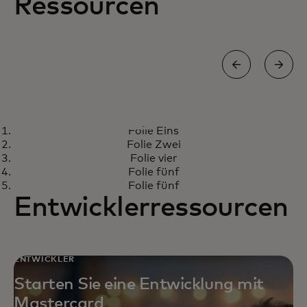
Ressourcen
ARTIKEL
Folie Eins
Forrester bezeichnet
Erfahren Sie mehr
Folie Zwei
Mastercard Cyber Quant als
Folie vier
starken Akteur
Folie fünf
Folie fünf
Entwicklerressourcen
ENTWICKLER
Starten Sie eine Entwicklung mit
Mastercard