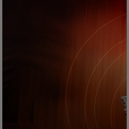
For you
For business
For the world
For innovators
News and trends