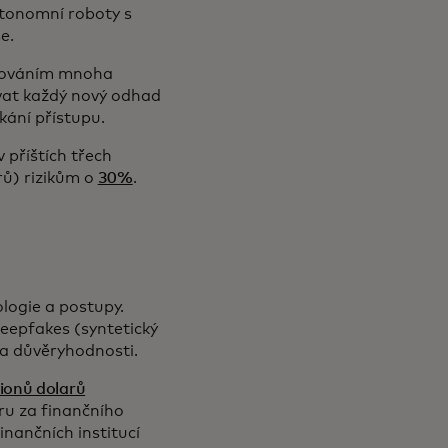
utonomní roboty s
se.
erováním mnoha
vat každý nový odhad
kání přístupu.
 příštích třech
rů) rizikům o
30%
.
logie a postupy.
 deepfakes (syntetický
na důvěryhodnosti.
lionů dolarů
ru za finančního
inančních institucí