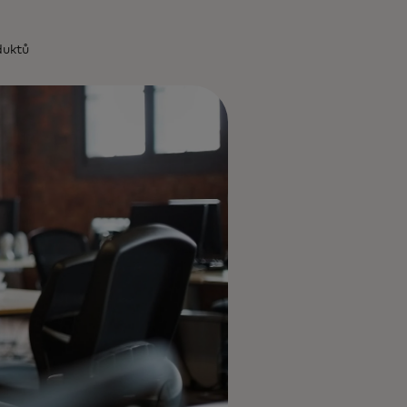
duktů