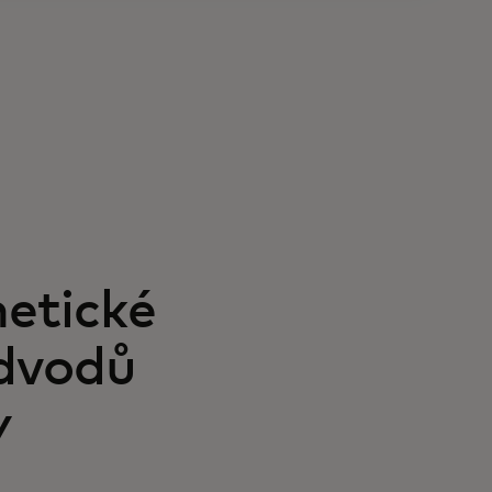
netické
odvodů
y