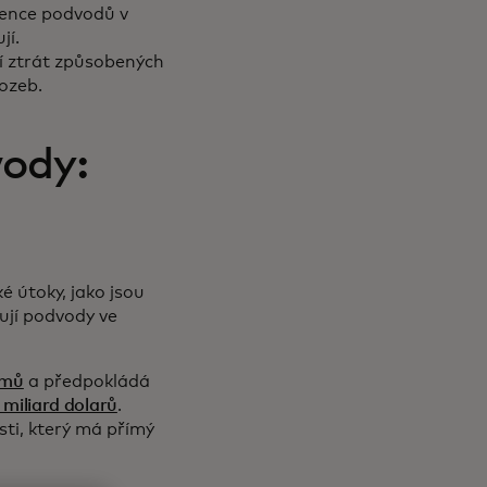
vence podvodů v
jí.
í ztrát způsobených
rozeb.
vody:
é útoky, jako jsou
ují podvody ve
amů
a předpokládá
 miliard dolarů
.
ti, který má přímý