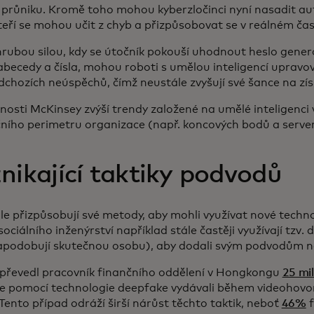
 průniku. Kromě toho mohou kyberzločinci nyní nasadit a
kteří se mohou učit z chyb a přizpůsobovat se v reálném ča
 hrubou silou, kdy se útočník pokouší uhodnout heslo gen
becedy a čísla, mohou roboti s umělou inteligencí upravo
dchozích neúspěchů, čímž neustále zvyšují své šance na zís
osti McKinsey zvýší trendy založené na umělé inteligenci v
ičního perimetru organizace (např. koncových bodů a serve
nikající taktiky podvodů
le přizpůsobují své metody, aby mohli využívat nové techno
sociálního inženýrství například stále častěji využívají tzv.
 napodobují skutečnou osobu), aby dodali svým podvodům 
převedl pracovník finančního oddělení v Hongkongu
25 mi
se pomocí technologie deepfake vydávali během videohovo
 Tento případ odráží širší nárůst těchto taktik, neboť
46%
f