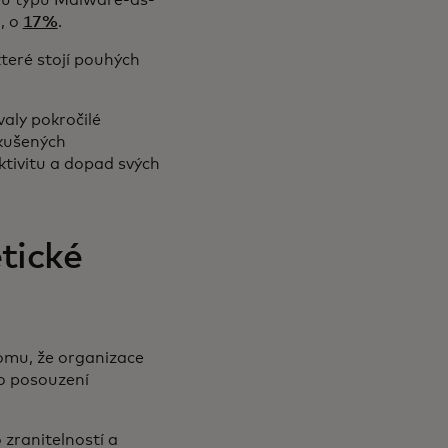
ojů typu Malware-as-
, o
17%
.
teré stojí pouhých
aly pokročilé
zkušených
ktivitu a dopad svých
tické
omu, že organizace
ho posouzení
 zranitelností a