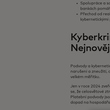
Spolupráce a sd
bankách pomáhá 
Přechod od rea
kybernetickými 
Kyberkri
Nejnověj
Podvody a kybernetick
narušení a zneužití,
velkém měřítku.
Jen v roce 2024 zveře
se, že celosvětové z
Platební podvody jso
dopad na hospodářsk