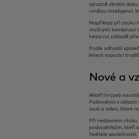
výrazně zkrátit dobu
umělou inteligencí, 
Například při útoku
možných kombinací a
hesla na základě pře
Podle odhadů společn
letech expozici trad
Nové a vz
Aktéři hrozeb neustá
Podvodníci v oblasti 
zvuk a video, které
Při nedávném útoku 
podvodníkům, kteří 
ředitele společnosti.