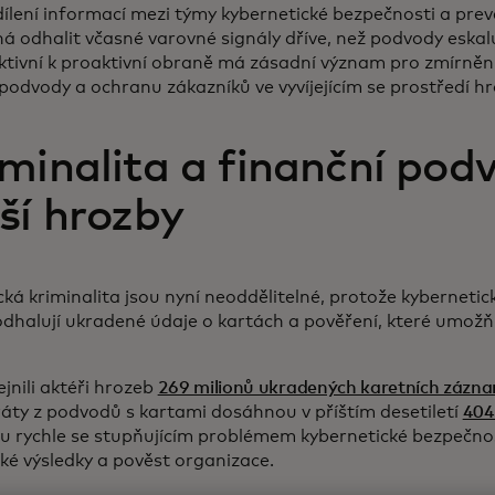
ílení informací mezi týmy kybernetické bezpečnosti a pre
odhalit včasné varovné signály dříve, než podvody eskalu
ktivní k proaktivní obraně má zásadní význam pro zmírněn
podvody a ochranu zákazníků ve vyvíjejícím se prostředí h
minalita a finanční pod
ší hrozby
á kriminalita jsou nyní neoddělitelné, protože kybernetick
 odhalují ukradené údaje o kartách a pověření, které umožň
jnili aktéři hrozeb
269 milionů ukradených karetních zázn
tráty z podvodů s kartami dosáhnou v příštím desetiletí
404
u rychle se stupňujícím problémem kybernetické bezpečnos
é výsledky a pověst organizace.