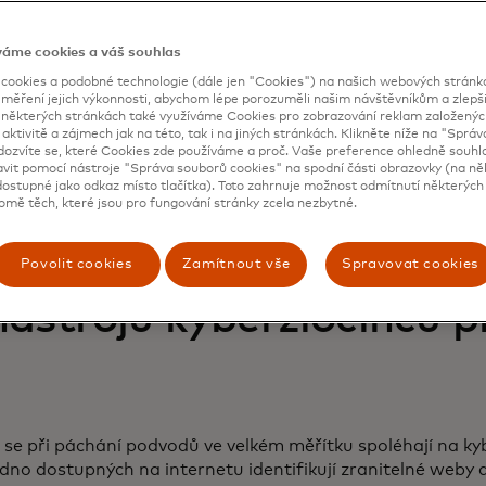
odborníci na prevenci podvodů při platbách ve vydavatelskýc
podvodů v kybernetickém prostředí. Při narušení kybernet
váme cookies a váš souhlas
řídit předvídatelnými vzorci, protože ukradené údaje jsou
zetí účtu, podvodných transakcí nebo jiných finančních s
ookies a podobné technologie (dále jen "Cookies") na našich webových stránkác
 měření jejich výkonnosti, abychom lépe porozuměli našim návštěvníkům a zlepšil
k příliš často zůstávají nepovšimnuty, protože týmy kybern
a některých stránkách také využíváme Cookies pro zobrazování reklam založenýc
acují odděleně.
 aktivitě a zájmech jak na této, tak i na jiných stránkách. Klikněte níže na "Sprá
dozvíte se, které Cookies zde používáme a proč. Vaše preference ohledně souh
 je zásadní pro přechod od reaktivní k proaktivní prevenci
avit pomocí nástroje "Správa souborů cookies" na spodní části obrazovky (na ně
ostupné jako odkaz místo tlačítka). Toto zahrnuje možnost odmítnutí některých 
 zpravodajských informací mohou týmy zabývající se podvo
omě těch, které jsou pro fungování stránky zcela nezbytné.
 jednotnou obranu, která bude reagovat na nové signály a 
lizuje ztráty.
Povolit cookies
Zamítnout vše
Spravovat cookies
ástrojů kyberzločinců p
 se při páchání podvodů ve velkém měřítku spoléhají na kyb
dno dostupných na internetu identifikují zranitelné weby