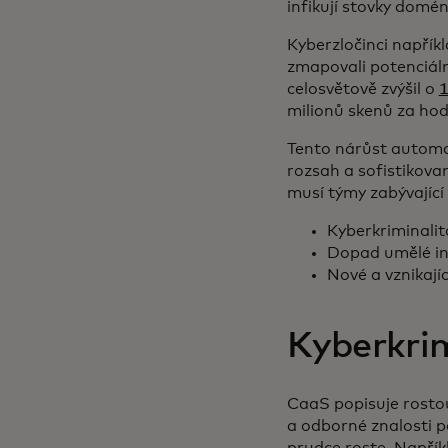
infikují stovky domé
Kyberzločinci napříkl
zmapovali potenciáln
celosvětově zvýšil o
milionů skenů za ho
Tento nárůst automat
rozsah a sofistikovan
musí týmy zabývající
Kyberkriminalit
Dopad umělé int
Nové a vznikají
Kyberkrim
CaaS popisuje rostou
a odborné znalosti p