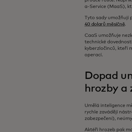
prudce roste. Napřík
a-Service (MaaS), k
Tyto sady umožňují p
40 dolarů měsíčně
.
CaaS umožňuje nezku
technické dovednosti,
kyberzločinců, kteří
operací.
Dopad umě
hrozby a 
Umělá inteligence m
rychle zavádějí nást
zabezpečení), neúmy
Aktéři hrozeb pak moh