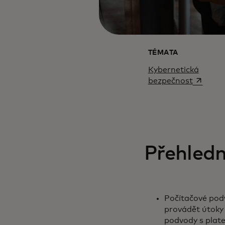
TÉMATA
Kybernetická
opens in
bezpečnost
Přehledn
Počítačové podvo
provádět útoky 
podvody s plat