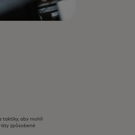
a taktiky, aby mohli
ztráty způsobené
tab