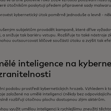
lad ve druhé polovině roku 2024 vzrostlo používání nástr
teré útočníkům poskytují předem připravené sady malwaru
rovést kybernetický útok poměrně jednoduše a levně - něk
šeným subjektům provádět kampaně, které dříve vyžadov
 a snižuje tak bariéru vstupu. Rozšiřuje to také nástroje 
 mohou outsourcovat klíčové součásti útoku a zvýšit tak efe
lé inteligence na kyberne
zranitelnosti
ění podobu prostředí kybernetických hrozeb. Vzhledem k t
roje založené na umělé inteligenci (někdy bez odpovídající
slně rozšiřují útočnou plochu dostupnou zlým aktérům.
ou využít umělou inteligenci k rychlejšímu zneužití těchto