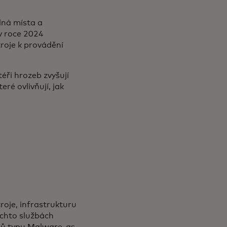
elná místa a
v roce 2024
troje k provádění
éři hrozeb zvyšují
ré ovlivňují, jak
)
roje, infrastrukturu
ěchto službách