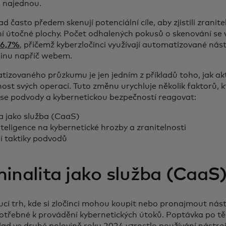
n najednou.
ad často předem skenují potenciální cíle, aby zjistili zranit
í útočné plochy. Počet odhalených pokusů o skenování se 
16,7%
, přičemž kyberzločinci využívají automatizované nás
dinu napříč webem.
izovaného průzkumu je jen jedním z příkladů toho, jak akt
ost svých operací. Tuto změnu urychluje několik faktorů, kte
 se podvody a kybernetickou bezpečností reagovat:
a jako služba (CaaS)
eligence na kybernetické hrozby a zranitelnosti
cí taktiky podvodů
inalita jako služba (CaaS
cí trh, kde si zločinci mohou koupit nebo pronajmout nást
otřebné k provádění kybernetických útoků. Poptávka po t