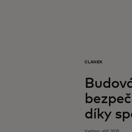
ČLÁNEK
Budová
bezpeč
díky sp
Vydáno: září 2025