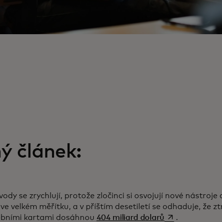
 a new tab
ý článek:
dy se zrychlují, protože zločinci si osvojují nové nástroje 
ve velkém měřítku, a v příštím desetiletí se odhaduje, že 
opens in a new 
ebními kartami dosáhnou
404 miliard dolarů
.