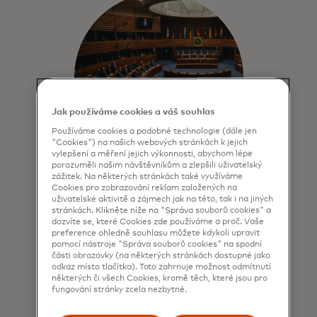
Jak používáme cookies a váš souhlas
Používáme cookies a podobné technologie (dále jen
"Cookies") na našich webových stránkách k jejich
vylepšení a měření jejich výkonnosti, abychom lépe
porozuměli našim návštěvníkům a zlepšili uživatelský
zážitek. Na některých stránkách také využíváme
Organizace důvěry v
Cookies pro zobrazování reklam založených na
uživatelské aktivitě a zájmech jak na této, tak i na jiných
ekosystém
stránkách. Klikněte níže na "Správa souborů cookies" a
dozvíte se, které Cookies zde používáme a proč. Vaše
Neustálé zlepšování globální
preference ohledně souhlasu můžete kdykoli upravit
pomocí nástroje "Správa souborů cookies" na spodní
kybernetické bezpečnosti, posilování
části obrazovky (na některých stránkách dostupné jako
pracovního týmu, standardů a obrany
odkaz místo tlačítka). Toto zahrnuje možnost odmítnutí
ekosystému.
některých či všech Cookies, kromě těch, které jsou pro
fungování stránky zcela nezbytné.