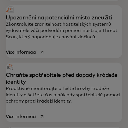
Upozornění na potenciální místa zneužití
Zkontrolujte zranitelnost hostitelských systémů
vydavatele vůči podvodům pomocí nástroje Threat
Scan, který napodobuje chování zločinců.
opens in a new tab
Více informací
Chraňte spotřebitele před dopady krádeže
identity
Proaktivně monitorujte a řešte hrozby krádeže
identity a šetřete čas a náklady spotřebitelů pomocí
ochrany proti krádeži identity.
opens in a new tab
Více informací