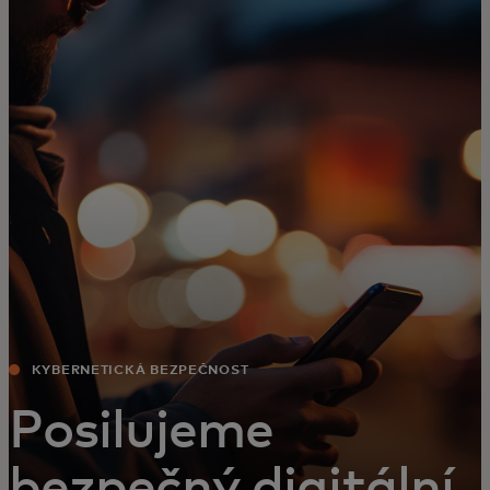
Pro vás
Pro firmy
Pro svět
Pro inovátory
Novinky a trendy
KYBERNETICKÁ BEZPEČNOST
Posilujeme
bezpečný digitální