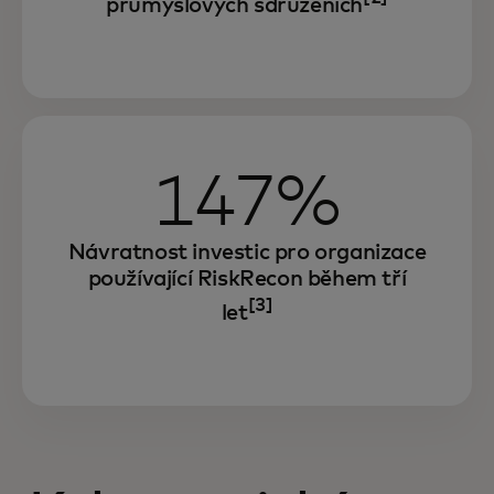
průmyslových sdruženích
147%
Návratnost investic pro organizace
používající RiskRecon během tří
[3]
let