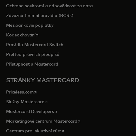
Ochrana soukromí a odpovědnost za data
Závazná firemní pravidla (BCRs)
Mezibankovní poplatky
opens in a new tab
Kodex chování
Pravidla Mastercard Switch
Přehled právních předpisů
Přístupnost u Mastercard
STRÁNKY MASTERCARD
opens in a new tab
Priceless.com
opens in a new tab
Služby Mastercard
opens in a new tab
Mastercard Developers
opens in a new tab
Marketingové centrum Mastercard
opens in a new tab
Centrum pro inkluzivní růst