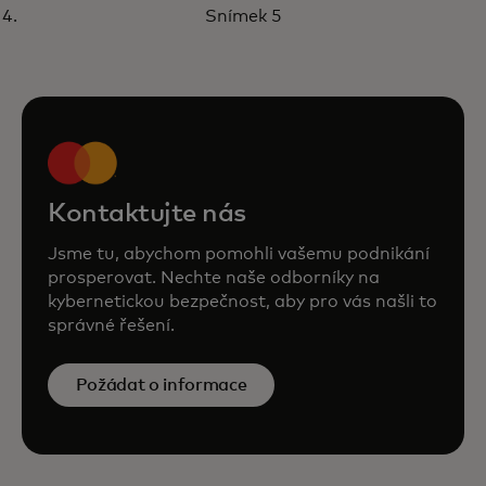
prevence podvodů
Snímek 5
prostřednictvím spolupráce
napříč týmy
Kontaktujte nás
Jsme tu, abychom pomohli vašemu podnikání
prosperovat. Nechte naše odborníky na
kybernetickou bezpečnost, aby pro vás našli to
správné řešení.
Požádat o informace