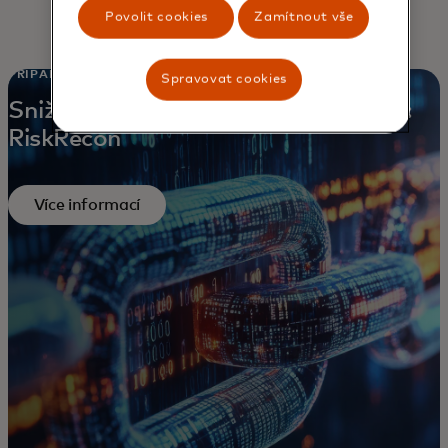
Povolit cookies
Zamítnout vše
PŘÍPADOVÁ STUDIE
Spravovat cookies
Snižování rizik ve finančním sektoru:
RiskRecon
Více informací