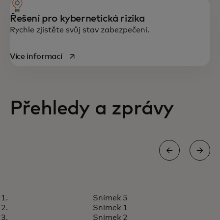
Řešení pro kybernetická rizika
Rychle zjistěte svůj stav zabezpečení.
opens in a new tab
Více informací
Přehledy a zprávy
BLOG
Snímek 5
Budování proaktivní
Více informací
Snímek 1
kybernetické bezpečnosti a
Snímek 2