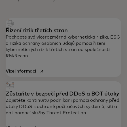
Řízení rizik třetích stran
Pochopte svá vícerozměrná kybernetická rizika, ESG
a rizika ochrany osobních údajů pomocí řízení
kybernetických rizik třetích stran od společnosti
RiskRecon.
opens in a new tab
Více informací
Zůstaňte v bezpečí před DDoS a BOT útoky
Zajistěte kontinuitu podnikání pomocí ochrany před
útoky DDoS k ochraně počítačových systémů, sítí a
dat pomocí služby Threat Protection.