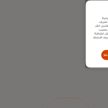
ونية
 تعريف
خرى. انقر
ع، وسبب
سفل الشاشة
 الارتباط،
اط