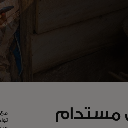
ي مستدام
مع 
توا