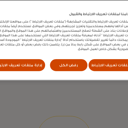
برنامج بطاقة Mastercard
نا لملفات تعريف الارتباط والقبول
ت تعريف الارتباط والتقنيات المشابهة ("ملفات تعريف الارتباط ") على مواقعنا الإلكتر
س أدائها وفهم مستخدمينا وتعزيز تجربتهم. وفي بعض المواقع، نستخدم أيضاً ملفات
الإعلانات بناءً على أنشطة تصفح المستخدمين واهتماماتهم على هذا الموقع والمواقع الأ
ات تعريف الارتباط " أدناه لمعرفة ملفات تعريف الارتباط التي نستخدمها على هذا الموق
يمكنك دائماً تغيير تفضيلاتك باستخدام أداة "إدارة ملفات تعريف الارتباط " الموجودة أ
 في بعض المواقع على شكل رابط بدلاً من زر). يتضمن ذلك رفض بعض أو كل ملفات تعريف
ية بالمؤسسات المالية ومزودي
لضرورية بشكل خاص لعمل الموقع.
فات تعريف الارتباط
رفض الكل
إدارة ملفات تعريف الارتب