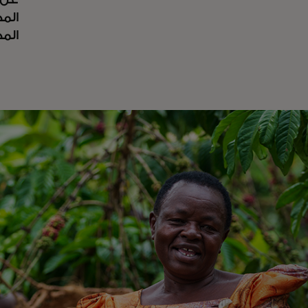
الم
الم