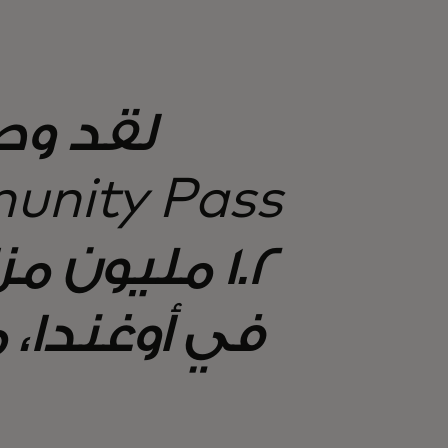
لقد وص
1.2 مليون 
في أوغندا، م