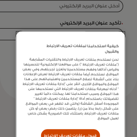
*
تأكيد عنوان البريد الإلكتروني
كيفية استخدامنا لملفات تعريف الارتباط
والقبول
إلغاء الاشتراك
نحن نستخدم ملفات تعريف الارتباط والتقنيات المشابهة
("ملفات تعريف الارتباط ") على مواقعنا الإلكترونية لتحسينها
وقياس أدائها وفهم مستخدمينا وتعزيز تجربتهم. وفي بعض
المواقع، نستخدم أيضاً ملفات تعريف الارتباط لعرض الإعلانات
بناءً على أنشطة تصفح المستخدمين واهتماماتهم على هذا
الموقع والمواقع الأخرى. انقر على "إدارة ملفات تعريف الارتباط
" أدناه لمعرفة ملفات تعريف الارتباط التي نستخدمها على
هذا الموقع، وسبب استخدامنا لها. يمكنك دائماً تغيير
تفضيلاتك باستخدام أداة "إدارة ملفات تعريف الارتباط "
الموجودة أسفل الشاشة (والتي قد تظهر في بعض المواقع
على شكل رابط بدلاً من زر). يتضمن ذلك رفض بعض أو كل
ملفات تعريف الارتباط، باستثناء تلك الضرورية بشكل خاص
لعمل الموقع.
قبول ملفات تعريف الارتباط