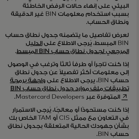
البيئي على إنهاء حالات الرفض الخاطئة
بسبب استخدام معلومات BIN غير الدقيقة
ونطاق الحساب.
لعرض تفاصيل ما يتضمنه جدول نطاق حساب
BIN المبسط، يُرجى الاطلاع على
الدليل
المرجعي لجدول نطاق حساب BIN المبسط
.
إذا كنت تاجراً أو طرفاً ثالثاً وترغب في الوصول
إلى معلومات أكثر تفصيلاً عن جدول نطاق
حساب BIN، يرجى الاطلاع على
واجهة برمجة
 new tab
تطبيقات ملف موارد جدول نطاق حساب BIN
المتوفرة عبر Mastercard Developers.
إذا كنت مستحوذًا أو معالجًا، يُرجى الاستمرار
في التعاون مع ممثل CIS أو TAM الخاص بك
بشأن جهودك الحالية المتعلقة بجدول نطاق
حساب BIN.