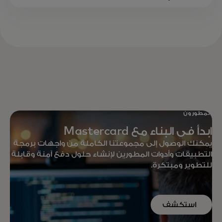
المطورون
ابدأ في البناء مع Mastercard
يمكنك الوصول إلى مجموعتنا الكاملة من واجهات برمجة
التطبيقات وأدوات المطورين لإنشاء حلول دفع آمنة وقابلة
للتطوير ومبتكرة.
استكشف
واجهات