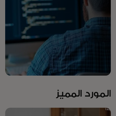
برمجة
opens in a new tab
التطبيقات
المورد المميز
إبدأ