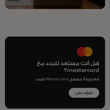
هل أنت مستعد للبدء مع
mastercard؟
قم بزيارة مطوري Mastercard للبدء.
تعرّف على
المزيد