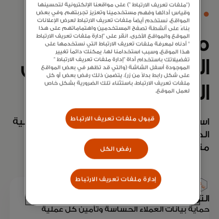
("ملفات تعريف الارتباط ") على مواقعنا الإلكترونية لتحسينها
وقياس أدائها وفهم مستخدمينا وتعزيز تجربتهم. وفي بعض
خدمات الدفع عند الخروج
المواقع، نستخدم أيضاً ملفات تعريف الارتباط لعرض الإعلانات
بناءً على أنشطة تصفح المستخدمين واهتماماتهم على هذا
منصة الدفع
الموقع والمواقع الأخرى. انقر على "إدارة ملفات تعريف الارتباط
" أدناه لمعرفة ملفات تعريف الارتباط التي نستخدمها على
هذا الموقع، وسبب استخدامنا لها. يمكنك دائماً تغيير
الخاصة بك لتحقيق
تفضيلاتك باستخدام أداة "إدارة ملفات تعريف الارتباط "
الموجودة أسفل الشاشة (والتي قد تظهر في بعض المواقع
على شكل رابط بدلاً من زر). يتضمن ذلك رفض بعض أو كل
ملفات تعريف الارتباط، باستثناء تلك الضرورية بشكل خاص
النمو
لعمل الموقع.
قبول ملفات تعريف الارتباط
استكشاف الحلول لتقليل الاحتكاك في عملية
الدفع، ومكافحة الاحتيال، وخلق تجربة
متسقة عبر جميع الأجهزة.
رفض الكل
إدارة ملفات تعريف الارتباط
الترميز
حماية بيانات العملاء الحساسة وتأمين كل عملية