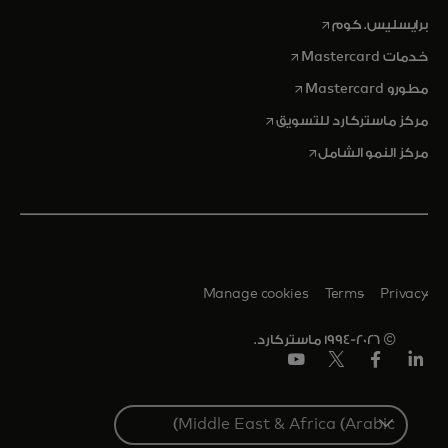
opens in a new tab
برايسليس. كوم
opens in a new tab
خدمات Mastercard
opens in a new tab
مطورو Mastercard
opens in a new tab
مركز ماستركارد للتسويق
opens in a new tab
مركز النمو الشامل
Manage cookies
Terms
Privacy
© 1994-2026 ماستركارد.
Linkedin
فيس
تويتر/
يوتيوب
بوك
إكس
Select
a
country