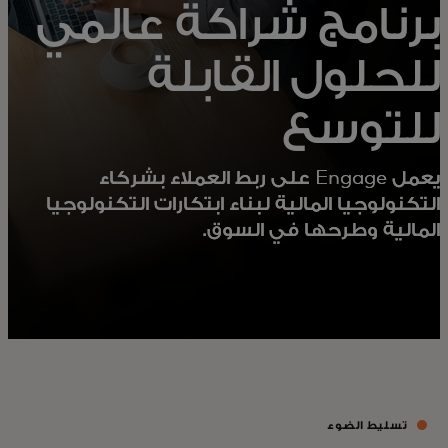
برنامج شراكة عالمي
للحلول القابلة
للتوسع
يعمل Engage على ربط العملاء بشركاء
التكنولوجيا المالية لبناء ابتكارات التكنولوجيا
المالية وطرحها في السوق.
تسليط الضوء