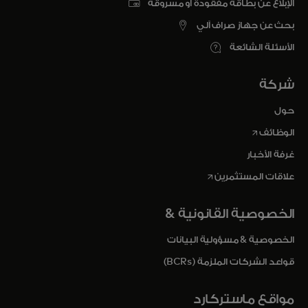
الإبلاغ عن بطاقة مفقودة أو مسروقة
بحث عن جهاز صراف آلي
الأسئلة الشائعة
شركة
حول
opens in a new tab
الوظائف
غرفة الأخبار
opens in a new tab
علاقات المستثمرين
الخصوصية القانونية &
الخصوصية & مسؤولية البيانات
قواعد الشركات الملزمة (BCRs)
مواقع ماستركارد