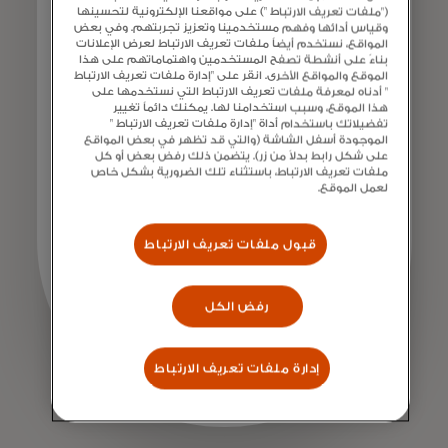
("ملفات تعريف الارتباط ") على مواقعنا الإلكترونية لتحسينها
Giesecke+Devrient
وقياس أدائها وفهم مستخدمينا وتعزيز تجربتهم. وفي بعض
المواقع، نستخدم أيضاً ملفات تعريف الارتباط لعرض الإعلانات
بناءً على أنشطة تصفح المستخدمين واهتماماتهم على هذا
الموقع والمواقع الأخرى. انقر على "إدارة ملفات تعريف الارتباط
" أدناه لمعرفة ملفات تعريف الارتباط التي نستخدمها على
هذا الموقع، وسبب استخدامنا لها. يمكنك دائماً تغيير
تفضيلاتك باستخدام أداة "إدارة ملفات تعريف الارتباط "
الموجودة أسفل الشاشة (والتي قد تظهر في بعض المواقع
على شكل رابط بدلاً من زر). يتضمن ذلك رفض بعض أو كل
ملفات تعريف الارتباط، باستثناء تلك الضرورية بشكل خاص
لعمل الموقع.
قبول ملفات تعريف الارتباط
رفض الكل
إدارة ملفات تعريف الارتباط