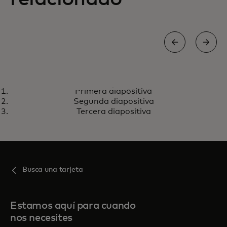
PRICELESS
Primera diapositiva
Desbloquea experiencias
se abre en una pestaña nueva
Visita priceless.com
Segunda diapositiva
extraordinarias con tu tarjeta
Tercera diapositiva
Mastercard
Busca una tarjeta
Estamos aquí para cuando
nos necesites