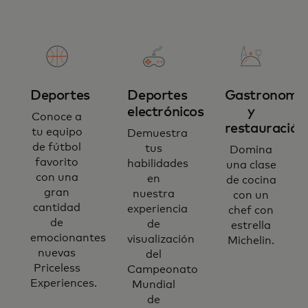
Deportes
Deportes
Gastronomí
electrónicos
y
Conoce a
restauración
tu equipo
Demuestra
de fútbol
tus
Domina
favorito
habilidades
una clase
con una
en
de cocina
gran
nuestra
con un
cantidad
experiencia
chef con
de
de
estrella
emocionantes
visualización
Michelin.
nuevas
del
Priceless
Campeonato
Experiences.
Mundial
de