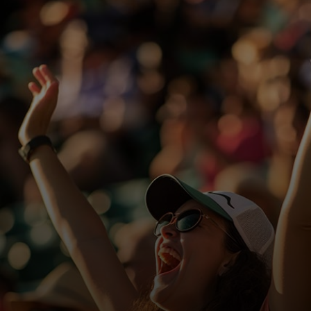
Para ti
Para empresas
Para el mundo
Para innovadores
Noticias y tendencias