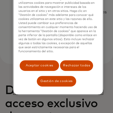
Potter™
nivel con
por la
utilizamos cookies para mostrar publicidad basada en
con una
DJs y
Royal
las actividades de navegación e intereses de los
usuarios en el sitio y en otros sitios. Haga clic en
visita
productores
Opera
“Gestión de cookies” más adelante para conocer qué
guiada
de
House.
cookies utilizamos en este sitio y las razones de ello.
entre
renombre.
Usted puede cambiar sus preferencias de
consentimiento en cualquier momento haciendo uso de
bastidores.
la herramienta “Gestión de cookies” que aparece en la
parte inferior de la pantalla (disponible como enlace en
vez de botón en algunos sitios). Esto incluye rechazar
algunas o todas las cookies, a excepción de aquellas
que sean estrictamente necesarias para el
funcionamiento del sitio.
Aceptar cookies
Rechazar todas
Gestión de cookies
Disfruta de
acceso exclusivo