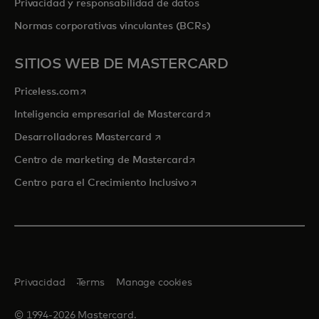
Privacidad y responsabilidad de datos
Normas corporativas vinculantes (BCRs)
SITIOS WEB DE MASTERCARD
se abre en una pestaña nueva
Priceless.com
se abre en una pestaña
Inteligencia empresarial de Mastercard
se abre en una pestaña nueva
Desarrolladores Mastercard
se abre en una pestaña nu
Centro de marketing de Mastercard
se abre en una pestaña nu
Centro para el Crecimiento Inclusivo
Privacidad
Terms
Manage cookies
© 1994-2026 Mastercard.