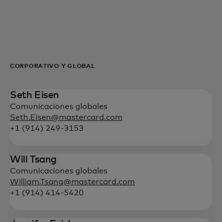
Para ti
Para empresas
CORPORATIVO Y GLOBAL
Para el mundo
Seth Eisen
Comunicaciones globales
Para innovadores
Seth.Eisen@mastercard.com
+1 (914) 249-3153
Noticias y tendencias
Will Tsang
Comunicaciones globales
William.Tsang@mastercard.com
+1 (914) 414-5420