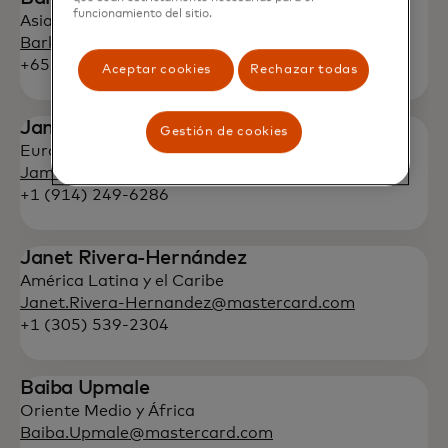
funcionamiento del sitio.
Asia Pacífico
Barkha.Patel@mastercard.com
+65 6390-6012
Aceptar cookies
Rechazar todas
James Issokson
Gestión de cookies
Europa
James.Issokson@mastercard.com
+1 (914) 249-6286
Janet Rivera-Hernández
América Latina y el Caribe
Janet.Rivera-Hernandez@mastercard.com
+1 (305) 539-2304
Baiba Upmale
Oriente Medio y África
Baiba.Upmale@mastercard.com