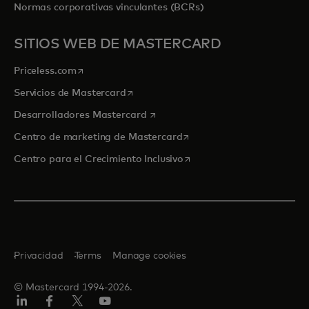
Normas corporativas vinculantes (BCRs)
SITIOS WEB DE MASTERCARD
se abre en una pestaña nueva
Priceless.com
se abre en una pestaña nueva
Servicios de Mastercard
se abre en una pestaña nueva
Desarrolladores Mastercard
se abre en una pestaña nu
Centro de marketing de Mastercard
se abre en una pestaña nu
Centro para el Crecimiento Inclusivo
Privacidad
Terms
Manage cookies
© Mastercard 1994-2026.