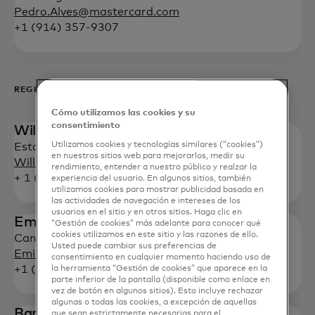
Pedro.Alves@mastercard.com
+1 (914) 357-9307
REGIONES
Cómo utilizamos las cookies y su
consentimiento
Will O'Connor
Utilizamos cookies y tecnologías similares (“cookies”)
Estados Unidos y Canadá
en nuestros sitios web para mejorarlos, medir su
Will.O'Connor@mastercard.com
rendimiento, entender a nuestro público y realzar la
+ 1 (914) 249-2121
experiencia del usuario. En algunos sitios, también
utilizamos cookies para mostrar publicidad basada en
las actividades de navegación e intereses de los
usuarios en el sitio y en otros sitios. Haga clic en
Emilia Businskas
“Gestión de cookies” más adelante para conocer qué
cookies utilizamos en este sitio y las razones de ello.
Canadá
Usted puede cambiar sus preferencias de
Emilija.Businskas@mastercard.com
consentimiento en cualquier momento haciendo uso de
+1 (437) 244-6282
la herramienta “Gestión de cookies” que aparece en la
parte inferior de la pantalla (disponible como enlace en
vez de botón en algunos sitios). Esto incluye rechazar
algunas o todas las cookies, a excepción de aquellas
Barkha Patel
que sean estrictamente necesarias para el