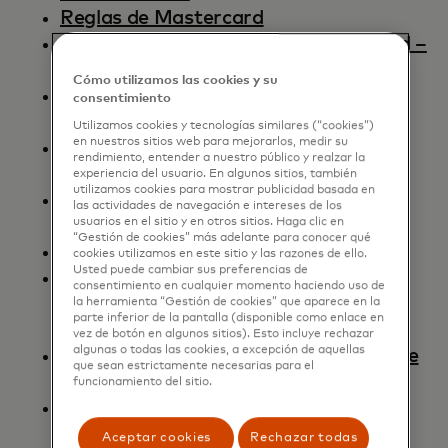
Reglas de Mastercard
Reglas y procedimientos de seguridad –
Edición para comercio
Cómo utilizamos las cookies y su
Establecer un importe mínimo o
consentimiento
máximo de transacción
Utilizamos cookies y tecnologías similares (“cookies”)
en nuestros sitios web para mejorarlos, medir su
Folleto de referencia rápida: edición
rendimiento, entender a nuestro público y realzar la
para comercios
experiencia del usuario. En algunos sitios, también
utilizamos cookies para mostrar publicidad basada en
Reglas de enrutamiento de
las actividades de navegación e intereses de los
transacciones de Mastercard
usuarios en el sitio y en otros sitios. Haga clic en
“Gestión de cookies” más adelante para conocer qué
Guía simple de devolución de cargos
cookies utilizamos en este sitio y las razones de ello.
Usted puede cambiar sus preferencias de
Guía de rendimiento de conversión
consentimiento en cualquier momento haciendo uso de
dinámica de divisas (DCC): edición
la herramienta “Gestión de cookies” que aparece en la
parte inferior de la pantalla (disponible como enlace en
para comercios
vez de botón en algunos sitios). Esto incluye rechazar
algunas o todas las cookies, a excepción de aquellas
Resumen del modelo de facturación de
que sean estrictamente necesarias para el
suscripción y opción negativa
funcionamiento del sitio.
Comercios con suscripciones/pagos
recurrentes y facturación con opción
Aceptar cookies
Rechazar todas