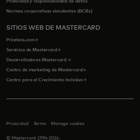
Privacidad y responsabilidad de datos
Normas corporativas vinculantes (BCRs)
SITIOS WEB DE MASTERCARD
se abre en una pestaña nueva
Priceless.com
se abre en una pestaña nueva
Servicios de Mastercard
se abre en una pestaña nueva
Desarrolladores Mastercard
se abre en una pestaña nu
Centro de marketing de Mastercard
se abre en una pestaña nu
Centro para el Crecimiento Inclusivo
Privacidad
Terms
Manage cookies
© Mastercard 1994-2026.