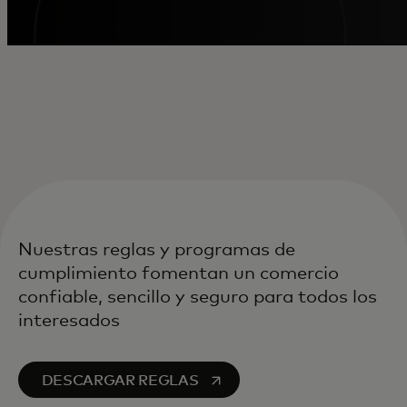
Nuestras reglas y programas de
cumplimiento fomentan un comercio
confiable, sencillo y seguro para todos los
interesados
se abre en una pestaña nueva
DESCARGAR REGLAS