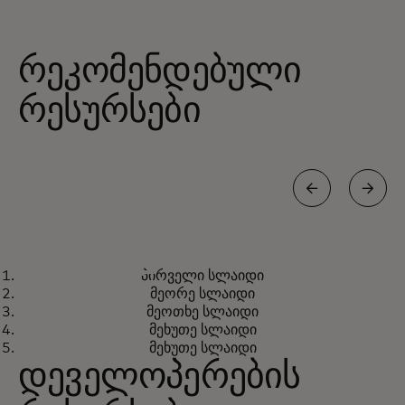
რეკომენდებული
რესურსები
ᲡᲢᲐᲢᲘᲐ
პირველი სლაიდი
Forrester-მა Mastercard Cyber
გაიგეთ მეტი
მეორე სლაიდი
Quant ძლიერ მოთამაშედ
მეოთხე სლაიდი
დაასახელა
მეხუთე სლაიდი
მეხუთე სლაიდი
დეველოპერების