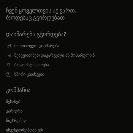
ჩვენ ყოველთვის აქ ვართ,
როდესაც გჭირდებათ
ᲓᲐᲮᲛᲐᲠᲔᲑᲐ ᲒᲭᲘᲠᲓᲔᲑᲐ?
მოითხოვეთ დახმარება
შეატყობინეთ დაკარგული ან მოპარული ბ
ბანკომატის პოვნა
ხშირი კითხვები
ᲙᲝᲛᲞᲐᲜᲘᲐ
შესახებ
კარიერა
opens in a new tab
ნიუსრუმი
ინვესტორებთან ურ