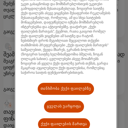
შეძენის შემდგომი მომსახურების გასაუმჯობესებლად,
უკეთ გასაცნობად და მომხმარებლისთვის უკეთესი
გამოცდილების შესათავაზებლად. ზოგიერთ საიტზე
თვალყური ადევნეთ დაბრუნებულ გადახდებს მთელი
ქუქი ფაილებს ასევე ვიყენებთ შესაფერისი რეკლამების
ციკლის განმავლობაში.
შესათავაზებლად, რომელიც, ამ და სხვა საიტების
მონაცემებით, დაფუძნებული იქნება მომხმარებლის
ინტერესებსა და აქტივობებზე. დააჭირეთ „ქუქი
გაიგეთ მეტი
ფაილების მართვას“, ქვემოთ, რათა გაიგოთ რომელ
ქუქი ფაილებს ვიყენებთ ამ საიტზე და რატომ.
ნებისმიერ დროს შეგიძლიათ შეცვალოთ თქვენი
თანხმობის პრეფერენციები „ქუქი ფაილების მართვის“
საშუალებით, ქვედა მხარეს, ეკრანის ბოლოში
შეამოწმეთ მომხმარებლები თავდაჯერებულად
(ზოგიერთ საიტზე ხელმისაწვდომია ბმულის, ზოგან
ღილაკის სახით). ცვლილებები ასევე მოიაზრებს
შეაგროვეთ სრული ინფორმაცია კლიენტებზე ყოველი
ზოგიერთ ან ყველა ქუქი ფაილზე უარის თქმას, გარდა
ციფრული ურთიერთქმედებისას ნდობის
მკაცრად აუცილებელი ქუქი ფაილებისა, რომლებიც
საჭიროა საიტის ფუნქციონირებისთვის.
უზრუნველსაყოფად.
თანხმობა ქუქი ფაილებზე
გაიგეთ მეტი
ყველას უარყოფა
თავიდან აიცილეთ თაღლითობა და
ფინანსური დანაშაულები
ქუქი ფაილების მართვა
დაიცავით ეკოსისტემა ბოროტმოქმედებისგან