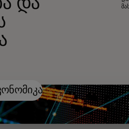
ა და
მა
ს
ა
კონომიკა