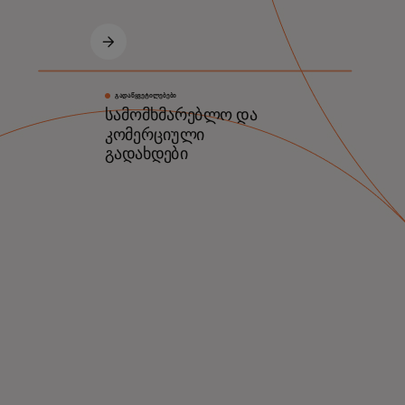
ᲒᲐᲓᲐᲬᲧᲕᲔᲢᲘᲚᲔᲑᲔᲑᲘ
სამომხმარებლო და
კომერციული
გადახდები