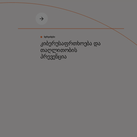
ᲡᲔᲠᲕᲘᲡᲔᲑᲘ
კიბერუსაფრთხოება და
თაღლითობის
პრევენცია