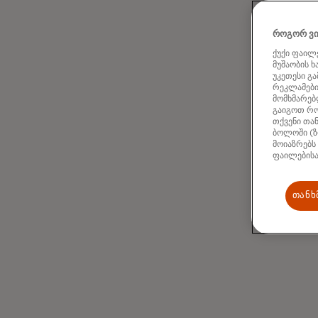
როგორ ვი
ქუქი ფაილე
მუშაობის 
უკეთესი გ
რეკლამების
მომხმარებლ
გაიგოთ რო
თქვენი თან
ბოლოში (ზ
მოიაზრებს
ფაილებისა
თანხ