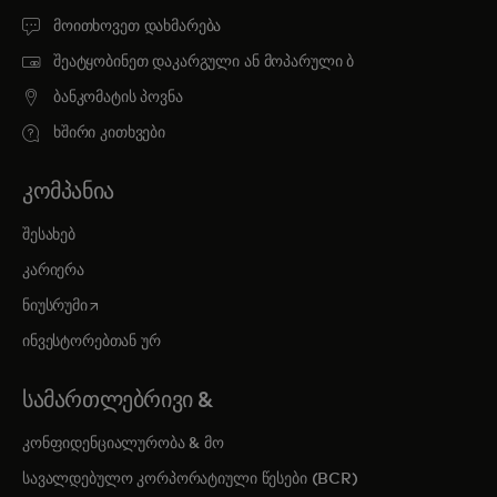
მოითხოვეთ დახმარება
შეატყობინეთ დაკარგული ან მოპარული ბ
ბანკომატის პოვნა
ხშირი კითხვები
ᲙᲝᲛᲞᲐᲜᲘᲐ
შესახებ
კარიერა
opens in a new tab
ნიუსრუმი
ინვესტორებთან ურ
ᲡᲐᲛᲐᲠᲗᲚᲔᲑᲠᲘᲕᲘ &
კონფიდენციალურობა & მო
სავალდებულო კორპორატიული წესები (BCR)