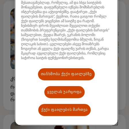
შესათავაზებლად, რომელიც, ამ და სხვა საიტების
მონაცემებით, დაფუძნებული იქნება მომხმარებლის
ინტერესებსა და აქტივობებზე. დააჭირეთ „ქუქი
ფაილების მართვას“, ქვემოთ, რათა გაიგოთ რომელ
ქუქი ფაილებს ვიყენებთ ამ საიტზე და რატომ.
ნებისმიერ დროს შეგიძლიათ შეცვალოთ თქვენი
თანხმობის პრეფერენციები „ქუქი ფაილების მართვის“
საშუალებით, ქვედა მხარეს, ეკრანის ბოლოში
(ზოგიერთ საიტზე ხელმისაწვდომია ბმულის, ზოგან
ღილაკის სახით). ცვლილებები ასევე მოიაზრებს
ზოგიერთ ან ყველა ქუქი ფაილზე უარის თქმას, გარდა
მკაცრად აუცილებელი ქუქი ფაილებისა, რომლებიც
საჭიროა საიტის ფუნქციონირებისთვის.
თანხმობა ქუქი ფაილებზე
კლასის სკოლა
როგორც კი თქვენი შვილები დათვლიან,
ყველას უარყოფა
დაიწყეთ საუბარი ძირითად ფინანსურ ცნებებზე -
რომ საქონელი ფული ღირს და ფული არ არის
შეუზღუდავი. ახალი სათამაშოების მოთხოვნა
ქუქი ფაილების მართვა
არის შანსი ისწავლოთ სურვილებისა და
საჭიროებების დაბალანსება.