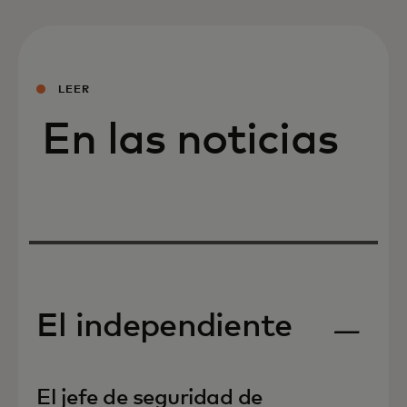
LEER
En las noticias
El independiente
se abre en una pestaña nueva
El jefe de seguridad de