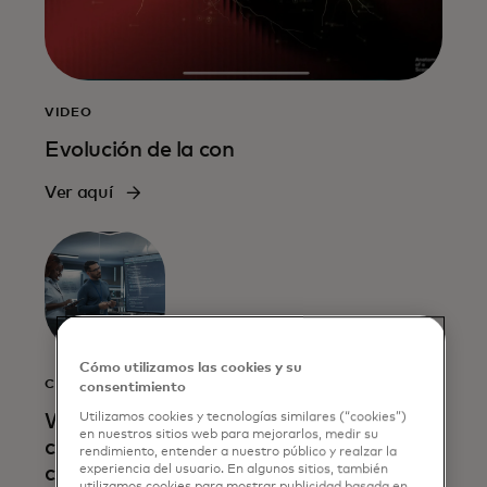
VIDEO
Evolución de la con
Ver aquí
Cómo utilizamos las cookies y su
CUENTO
consentimiento
When
Utilizamos cookies y tecnologías similares (“cookies”)
en nuestros sitios web para mejorarlos, medir su
combatting
rendimiento, entender a nuestro público y realzar la
cybercrime,
experiencia del usuario. En algunos sitios, también