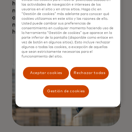
utilizamos cookies para mostrar publicidad basada en
humans
las actividades de navegación e intereses de los
need AI —
usuarios en el sitio y en otros sitios. Haga clic en
“Gestión de cookies” más adelante para conocer qué
and AI
cookies utilizamos en este sitio y las razones de ello.
needs
Usted puede cambiar sus preferencias de
consentimiento en cualquier momento haciendo uso de
humans
la herramienta “Gestión de cookies” que aparece en la
parte inferior de la pantalla (disponible como enlace en
vez de botón en algunos sitios). Esto incluye rechazar
Leer
algunas o todas las cookies, a excepción de aquellas
más
que sean estrictamente necesarias para el
funcionamiento del sitio.
Aceptar cookies
Rechazar todas
Gestión de cookies