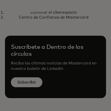
PODCAST
H
Dominar el ciberespacio
Dominar el ciberespacio
C
Escucha aquí
Centro de Confianza de Mastercard
M
Suscríbete a Dentro de los
círculos
Reciba las últimas noticias de Mastercard en
nuestro boletín de LinkedIn
Subscribir