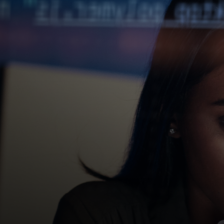
Para ti
Para empresas
Para el mundo
Para innovadores
Noticias y tendencias