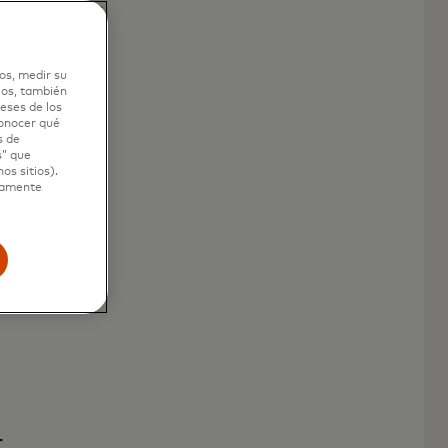
OS DIGITALES
r
os, medir su
ios, también
eses de los
conocer qué
s de
s” que
os sitios).
ctamente
r