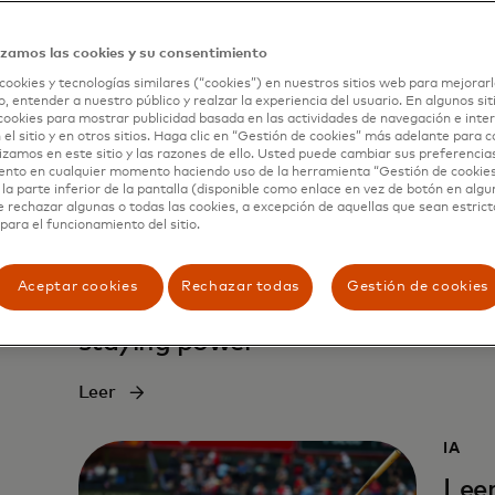
ACTIV
Lee
izamos las cookies y su consentimiento
cookies y tecnologías similares (“cookies”) en nuestros sitios web para mejorarl
, entender a nuestro público y realzar la experiencia del usuario. En algunos sit
Leer
cookies para mostrar publicidad basada en las actividades de navegación e inter
 el sitio y en otros sitios. Haga clic en “Gestión de cookies” más adelante para 
lizamos en este sitio y las razones de ello. Usted puede cambiar sus preferencia
ento en cualquier momento haciendo uso de la herramienta “Gestión de cookie
la parte inferior de la pantalla (disponible como enlace en vez de botón en algun
e rechazar algunas o todas las cookies, a excepción de aquellas que sean estri
para el funcionamiento del sitio.
f
PEQUEÑAS EMPRESAS
on
How food influencers help
Aceptar cookies
Rechazar todas
Gestión de cookies
restaurateurs serve up
staying power
Leer
IA
Lee