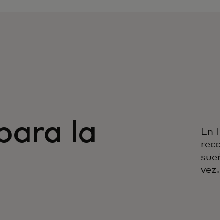
para la
En 
rec
sue
vez.