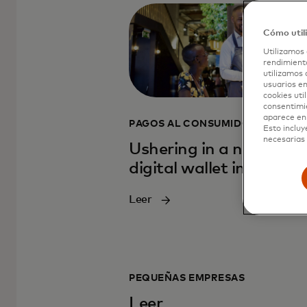
Cómo util
Utilizamos 
rendimiento
utilizamos 
usuarios en
cookies uti
consentimi
aparece en 
PAGOS AL CONSUMIDOR
Esto incluy
necesarias 
Ushering in a new era o
digital wallet innovati
Leer
PEQUEÑAS EMPRESAS
Leer