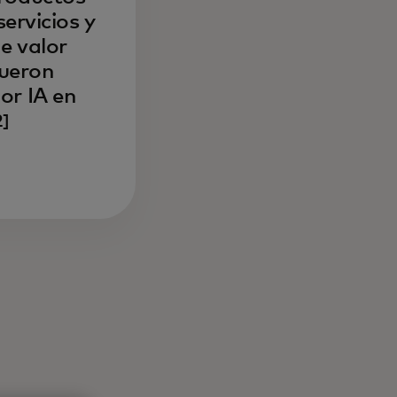
servicios y
e valor
fueron
or IA en
2]