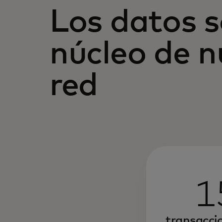
Los datos s
núcleo de n
red
1
transacci