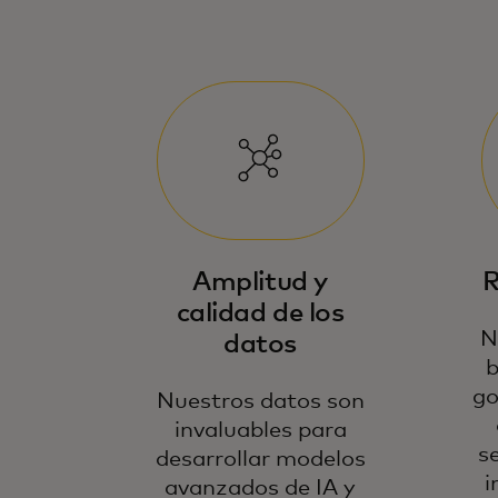
Amplitud y
R
calidad de los
N
datos
b
go
Nuestros datos son
invaluables para
s
desarrollar modelos
i
avanzados de IA y