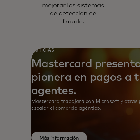
mejorar los sistemas
de detección de
fraude.
NOTICIAS
Mastercard presenta
pionera en pagos a t
agentes.
Mastercard trabajará con Microsoft y otras 
escalar el comercio agéntico.
Más información