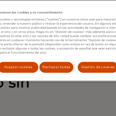
y la
izamos las cookies y su consentimiento
cookies y tecnologías similares (“cookies”) en nuestros sitios web para mejorarl
, entender a nuestro público y realzar la experiencia del usuario. En algunos sit
uestra
cookies para mostrar publicidad basada en las actividades de navegación e inter
 el sitio y en otros sitios. Haga clic en “Gestión de cookies” más adelante para 
lizamos en este sitio y las razones de ello. Usted puede cambiar sus preferencia
ento en cualquier momento haciendo uso de la herramienta “Gestión de cookie
la parte inferior de la pantalla (disponible como enlace en vez de botón en algun
e rechazar algunas o todas las cookies, a excepción de aquellas que sean estri
para el funcionamiento del sitio.
n
Aceptar cookies
Rechazar todas
Gestión de cookies
 sin