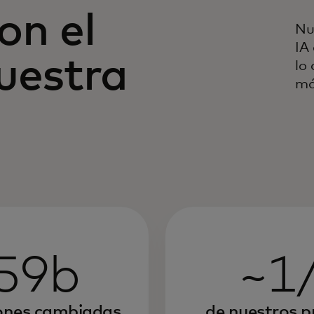
on el
Nu
IA
uestra
lo
má
59b
~1
ones cambiadas
de nuestros 