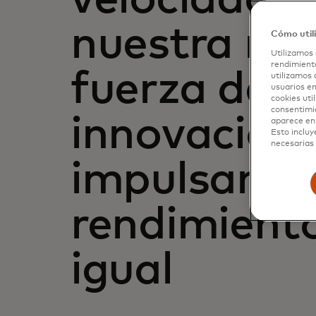
nuestra red 
Cómo util
Utilizamos 
rendimiento
fuerza de n
utilizamos 
usuarios en
cookies uti
consentimi
innovación
aparece en 
Esto incluy
necesarias 
impulsan u
rendimiento
igual