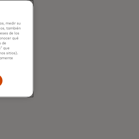
os, medir su
ios, también
eses de los
conocer qué
s de
s” que
os sitios).
ctamente