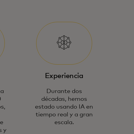
Experiencia
ta
Durante dos
0
décadas, hemos
s,
estado usando IA en
tiempo real y a gran
se
escala.
s y