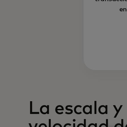
en
La escala y 
velocidad d