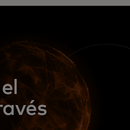
el
ravés