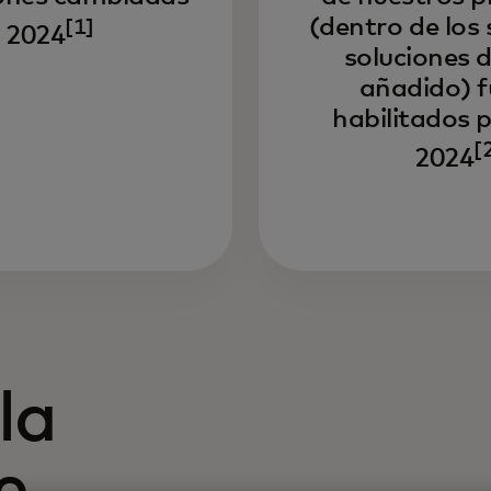
(dentro de los 
[1]
 2024
soluciones d
añadido) 
habilitados p
[
2024
la
e