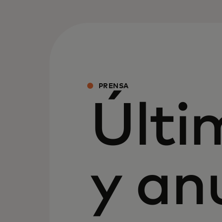
PRENSA
Últi
y an