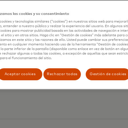
a API.
izamos las cookies y su consentimiento
cookies y tecnologías similares (“cookies”) en nuestros sitios web para mejorarl
, entender a nuestro público y realzar la experiencia del usuario. En algunos sit
cookies para mostrar publicidad basada en las actividades de navegación e inter
 el sitio y en otros sitios. Haga clic en “Gestión de cookies” más adelante para 
lizamos en este sitio y las razones de ello. Usted puede cambiar sus preferencia
ento en cualquier momento haciendo uso de la herramienta “Gestión de cookie
eta de crédito
la parte inferior de la pantalla (disponible como enlace en vez de botón en algun
e rechazar algunas o todas las cookies, a excepción de aquellas que sean estri
para el funcionamiento del sitio.
 reúne la gestión de
nsas y análisis en
Aceptar cookies
Rechazar todas
Gestión de cookies