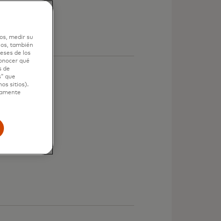
os, medir su
ios, también
eses de los
conocer qué
s de
s” que
os sitios).
ctamente