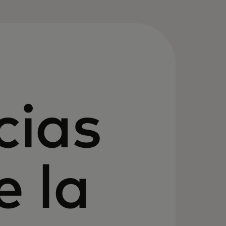
cias
e la