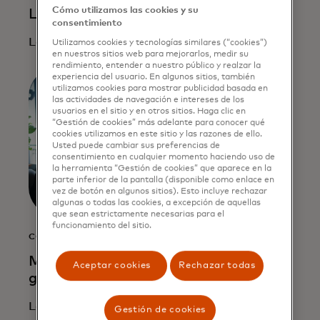
Cómo utilizamos las cookies y su
Leer más
consentimiento
Leer más
Utilizamos cookies y tecnologías similares (“cookies”)
en nuestros sitios web para mejorarlos, medir su
rendimiento, entender a nuestro público y realzar la
experiencia del usuario. En algunos sitios, también
utilizamos cookies para mostrar publicidad basada en
las actividades de navegación e intereses de los
usuarios en el sitio y en otros sitios. Haga clic en
“Gestión de cookies” más adelante para conocer qué
cookies utilizamos en este sitio y las razones de ello.
Usted puede cambiar sus preferencias de
consentimiento en cualquier momento haciendo uso de
la herramienta “Gestión de cookies” que aparece en la
parte inferior de la pantalla (disponible como enlace en
vez de botón en algunos sitios). Esto incluye rechazar
algunas o todas las cookies, a excepción de aquellas
que sean estrictamente necesarias para el
funcionamiento del sitio.
COMUNICADO DE PRENSA
Mastercard y Moonpay se unen para
Aceptar cookies
Rechazar todas
generalizar los pagos con stablecoins
Leer más
Gestión de cookies