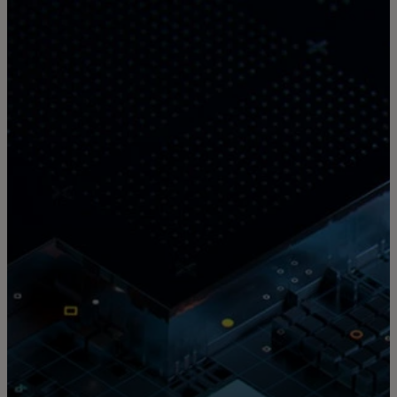
Para ti
Para empresas
Para el mundo
Para innovadores
Noticias y tendencias