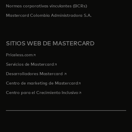
Normas corporativas vinculantes (BCRs)
Mastercard Colombia Administradora S.A.
SITIOS WEB DE MASTERCARD
se abre en una pestaña nueva
Priceless.com
se abre en una pestaña nueva
Servicios de Mastercard
se abre en una pestaña nueva
Desarrolladores Mastercard
se abre en una pestaña nu
Centro de marketing de Mastercard
se abre en una pestaña nu
Centro para el Crecimiento Inclusivo