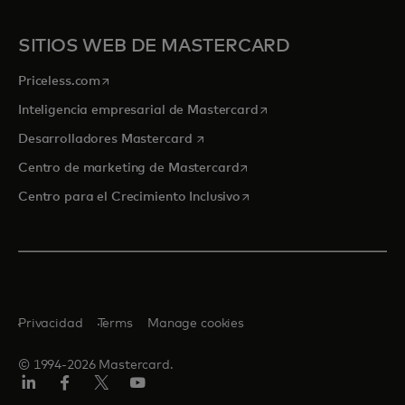
SITIOS WEB DE MASTERCARD
se abre en una pestaña nueva
Priceless.com
se abre en una pestaña
Inteligencia empresarial de Mastercard
se abre en una pestaña nueva
Desarrolladores Mastercard
se abre en una pestaña nu
Centro de marketing de Mastercard
se abre en una pestaña nu
Centro para el Crecimiento Inclusivo
Privacidad
Terms
Manage cookies
© 1994-2026 Mastercard.
LinkedIn
Facebook
Twitter/X
YouTube