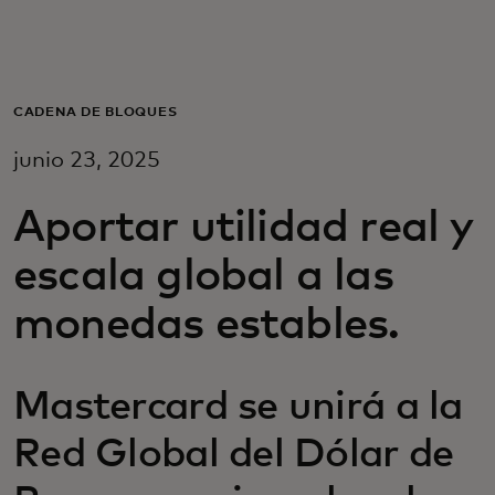
Para ti
Para empresas
CADENA DE BLOQUES
junio 23, 2025
Para el mundo
Aportar utilidad real y
Para innovadores
escala global a las
monedas estables.
Noticias y tendencias
Mastercard se unirá a la
Red Global del Dólar de