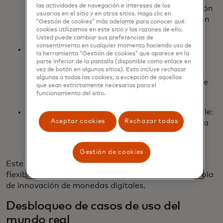
las actividades de navegación e intereses de los
activación/desactivación de pagos, la liquidación
usuarios en el sitio y en otros sitios. Haga clic en
a comercios y la emisión de tarjetas basadas en
“Gestión de cookies” más adelante para conocer qué
stablecoins.
cookies utilizamos en este sitio y las razones de ello.
Usted puede cambiar sus preferencias de
consentimiento en cualquier momento haciendo uso de
PYUSD a través de PayPal: Sobre la base de
la herramienta “Gestión de cookies” que aparece en la
nuestra asociación de larga data, PayPal y
parte inferior de la pantalla (disponible como enlace en
vez de botón en algunos sitios). Esto incluye rechazar
Mastercard están trabajando juntos para
algunas o todas las cookies, a excepción de aquellas
impulsar futuras capacidades de liquidación de
que sean estrictamente necesarias para el
red con PYUSD.
funcionamiento del sitio.
Soporte continuo para USDC emitido por Circle:
Aceptar cookies
Rechazar todas
Nuestro soporte continuo de USDC se presta a
más integraciones a medida que evoluciona el
ecosistema.
Gestión de cookies
Este enfoque de múltiples monedas garantiza
flexibilidad, alcance y preparación para la próxima ola
de innovación de monedas digitales.
Desbloqueo de casos de uso del
mundo real