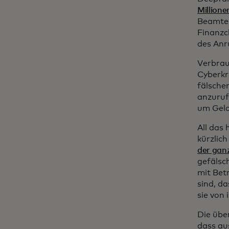
Millione
Beamten
Finanzch
des Anr
Verbrau
Cyberkr
fälsche
anzuruf
um Geld
All das
kürzlic
der gan
gefälsc
mit Bet
sind, d
sie von
Die übe
dass au