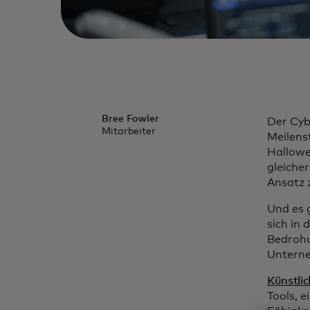
Bree Fowler
Der Cyb
Mitarbeiter
Meilens
Hallowe
gleiche
Ansatz 
Und es 
sich in
Bedrohu
Unterne
Künstlic
Tools, 