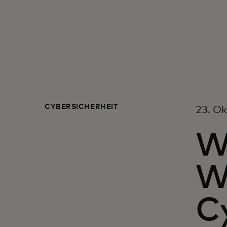
CYBERSICHERHEIT
23. O
W
W
C