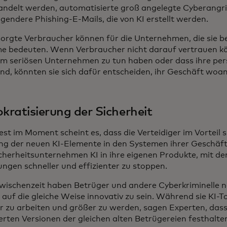
delt werden, automatisierte groß angelegte Cyberangri
gendere Phishing-E-Mails, die von KI erstellt werden.
orgte Verbraucher können für die Unternehmen, die sie b
e bedeuten. Wenn Verbraucher nicht darauf vertrauen kö
em seriösen Unternehmen zu tun haben oder dass ihre pe
sind, könnten sie sich dafür entscheiden, ihr Geschäft woa
ratisierung der Sicherheit
st im Moment scheint es, dass die Verteidiger im Vorteil 
ng der neuen KI-Elemente in den Systemen ihrer Geschäft
cherheitsunternehmen KI in ihre eigenen Produkte, mit dem
ngen schneller und effizienter zu stoppen.
Zwischenzeit haben Betrüger und andere Cyberkriminelle 
, auf die gleiche Weise innovativ zu sein. Während sie KI-
er zu arbeiten und größer zu werden, sagen Experten, das
erten Versionen der gleichen alten Betrügereien festhalte