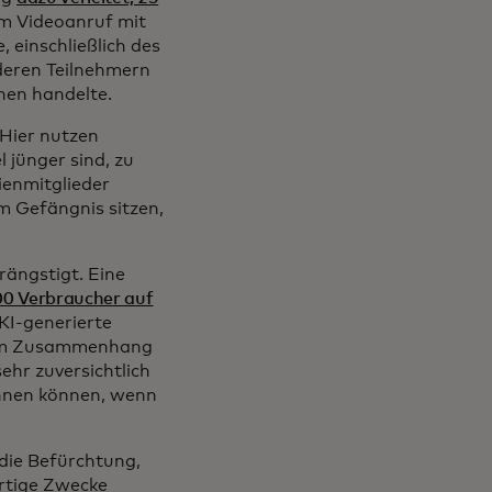
em Videoanruf mit
einschließlich des
nderen Teilnehmern
nen handelte.
 Hier nutzen
 jünger sind, zu
enmitglieder
m Gefängnis sitzen,
rängstigt. Eine
00 Verbraucher auf
 KI-generierte
r im Zusammenhang
ehr zuversichtlich
ennen können, wenn
die Befürchtung,
artige Zwecke