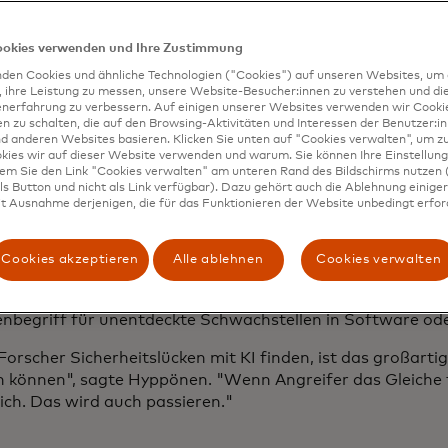
iten von Angreifern verbessert. In der Zwischenzeit integ
hmen KI in ihr Tagesgeschäft und drängen Cybersicherhe
enzen zu überschreiten, ohne dass es dafür einen Präzeden
ookies verwenden und Ihre Zustimmung
cher sind unterdessen mitten in dieser sich schnell verän
den Cookies und ähnliche Technologien ("Cookies") auf unseren Websites, um 
ng gefangen.
, ihre Leistung zu messen, unsere Website-Besucher:innen zu verstehen und di
enerfahrung zu verbessern. Auf einigen unserer Websites verwenden wir Cook
 zu schalten, die auf den Browsing-Aktivitäten und Interessen der Benutzer:in
iese Dynamik hatten viele der 20.000 Teilnehmer der dies
d anderen Websites basieren. Klicken Sie unten auf "Cookies verwalten", um zu
nce
in Las Vegas im Kopf. Von den spritzigen Ständen in d
kies wir auf dieser Website verwenden und warum. Sie können Ihre Einstellung
e neuesten Forschungsergebnisse, die in Vorträgen vorgest
dem Sie den Link "Cookies verwalten" am unteren Rand des Bildschirms nutzen (
s Button und nicht als Link verfügbar). Dazu gehört auch die Ablehnung einiger 
leisen Gesprächen dazwischen dominierte die KI das Gesp
t Ausnahme derjenigen, die für das Funktionieren der Website unbedingt erford
 Eröffnungsrede der Veranstaltung bezeichnete der langjä
cherheitsforscher Mikko Hyppönen KI als die "größte techn
Cookies akzeptieren
Alle ablehnen
Cookies verwalten
in seinem Leben erlebt habe, und wies darauf hin, dass For
en, bereits ein paar Dutzend Zero-Days entdeckt haben –
nbegriff für unentdeckte Schwachstellen in Software od
rscher Sicherheitslücken mit KI finden, ist das großartig,
 können", sagte Hyppönen. "Wenn Angreifer das Gleiche t
lich. Das wird auch passieren."