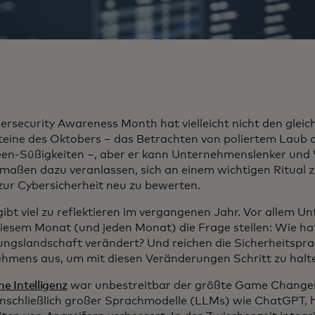
ersecurity Awareness Month hat vielleicht nicht den gleic
teine des Oktobers – das Betrachten von poliertem Laub 
en-Süßigkeiten –, aber er kann Unternehmenslenker und
rmaßen dazu veranlassen, sich an einem wichtigen Ritual zu
zur Cybersicherheit neu zu bewerten.
gibt viel zu reflektieren im vergangenen Jahr. Vor allem U
 diesem Monat (und jeden Monat) die Frage stellen: Wie hat
ngslandschaft verändert? Und reichen die Sicherheitsprak
hmens aus, um mit diesen Veränderungen Schritt zu halt
he Intelligenz
war unbestreitbar der größte Game Changer 
einschließlich großer Sprachmodelle (LLMs) wie ChatGPT, 