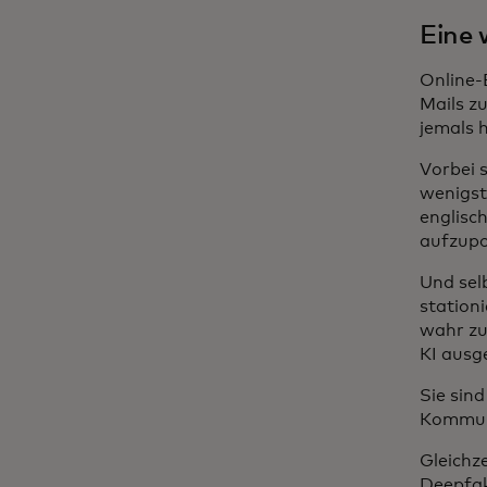
Eine 
Online-
Mails zu
jemals 
Vorbei s
wenigst
englisc
aufzupo
Und sel
stationi
wahr zu 
KI ausg
Sie sin
Kommuni
Gleichz
Deepfak