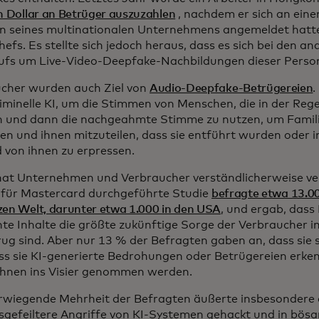
n Dollar an Betrüger auszuzahlen
, nachdem er sich an ein
 seines multinationalen Unternehmens angemeldet hatte, 
efs. Es stellte sich jedoch heraus, dass es sich bei den a
ufs um Live-Video-Deepfake-Nachbildungen dieser Perso
cher wurden auch Ziel von
Audio-Deepfake-Betrügereien
.
iminelle KI, um die Stimmen von Menschen, die in der Regel
n und dann die nachgeahmte Stimme zu nutzen, um Famili
en und ihnen mitzuteilen, dass sie entführt wurden oder i
 von ihnen zu erpressen.
 hat Unternehmen und Verbraucher verständlicherweise ve
h für Mastercard durchgeführte Studie
befragte etwa 13.0
zen Welt, darunter etwa 1.000 in den USA
, und ergab, dass
hte Inhalte die größte zukünftige Sorge der Verbrauche
rug sind. Aber nur 13 % der Befragten gaben an, dass sie s
ass sie KI-generierte Bedrohungen oder Betrügereien erk
 ihnen ins Visier genommen werden.
rwiegende Mehrheit der Befragten äußerte insbesondere 
sgefeiltere Angriffe von KI-Systemen gehackt und in bös