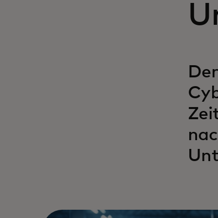
U
Der
Cyb
Zei
nac
Unt