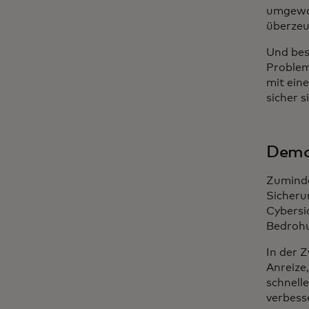
umgewan
überzeu
Und bes
Problem
mit ein
sicher 
Demok
Zuminde
Sicheru
Cybersi
Bedrohu
In der 
Anreize
schnell
verbess