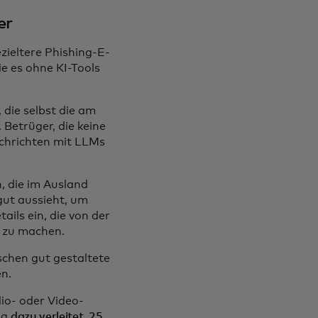
er
ieltere Phishing-E-
ie es ohne KI-Tools
 die selbst die am
Betrüger, die keine
achrichten mit LLMs
, die im Ausland
 gut aussieht, um
ails ein, die von der
r zu machen.
schen gut gestaltete
n.
dio- oder Video-
ng
dazu verleitet, 25