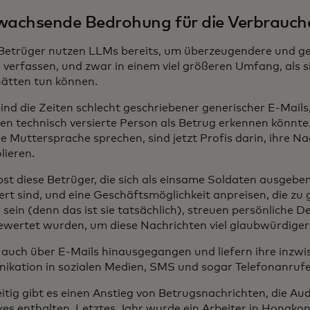
wachsende Bedrohung für die Verbrauch
Betrüger nutzen LLMs bereits, um überzeugendere und gez
 verfassen, und zwar in einem viel größeren Umfang, als s
hätten tun können.
ind die Zeiten schlecht geschriebener generischer E-Mails,
en technisch versierte Person als Betrug erkennen könnte. 
he Muttersprache sprechen, sind jetzt Profis darin, ihre N
lieren.
bst diese Betrüger, die sich als einsame Soldaten ausgeben
ert sind, und eine Geschäftsmöglichkeit anpreisen, die zu
sein (denn das ist sie tatsächlich), streuen persönliche Det
ewertet wurden, um diese Nachrichten viel glaubwürdige
d auch über E-Mails hinausgegangen und liefern ihre inzwi
kation in sozialen Medien, SMS und sogar Telefonanrufe
eitig gibt es einen Anstieg von Betrugsnachrichten, die Au
es enthalten. Letztes Jahr wurde ein Arbeiter in Hongko