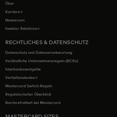
Über
wird in einer neuen Registerkarte geöffnet
Karriere
Newsroom
wird in einer neuen Registerkarte geöffnet
Investor Relations
RECHTLICHES & DATENSCHUTZ
Datenschutz und Datenverantwortung
Verbindliche Unternehmensregeln (BCRs)
Interbankenentgelte
wird in einer neuen Registerkarte geöffnet
Verhaltenskodex
Mastercard Switch-Regeln
Regulatorischer Überblick
Barrierefreiheit bei Mastercard
MASTERCARD SITES