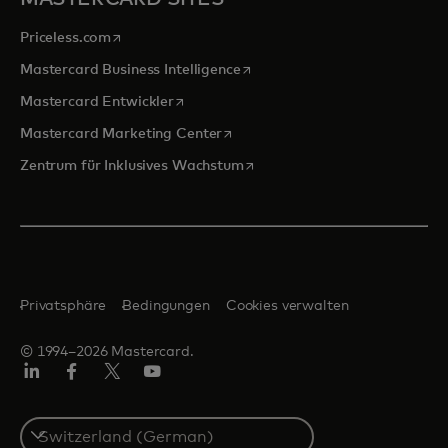
wird in einer neuen Registerkarte geöffnet
Priceless.com
wird in einer neuen Registerka
Mastercard Business Intelligence
wird in einer neuen Registerkarte geöffn
Mastercard Entwickler
wird in einer neuen Registerkarte
Mastercard Marketing Center
wird in einer neuen Registerka
Zentrum für Inklusives Wachstum
Privatsphäre
Bedingungen
Cookies verwalten
© 1994–2026 Mastercard.
Linkedin
Facebook
Twitter/X
Youtube
Select
a