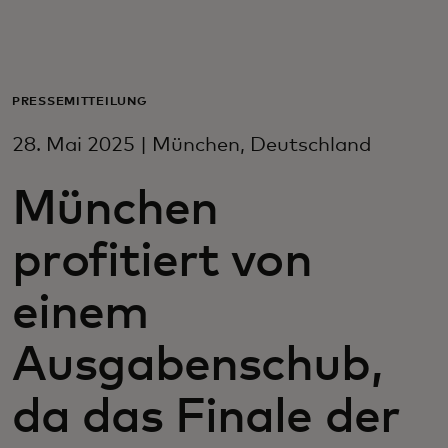
Für Sie
Für Unternehmen
PRESSEMITTEILUNG
28. Mai 2025 | München, Deutschland
Für die Welt
München
Für Innovatoren
profitiert von
Neuigkeiten und Trends
einem
Ausgabenschub,
da das Finale der