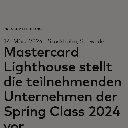
Für Sie
Für Unternehmen
PRESSEMITTEILUNG
14. März 2024 | Stockholm, Schweden
Für die Welt
Mastercard
Lighthouse stellt
Für Innovatoren
die teilnehmenden
Neuigkeiten und Trends
Unternehmen der
Spring Class 2024
vor