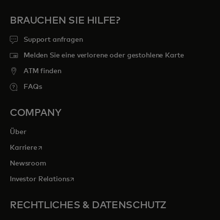
BRAUCHEN SIE HILFE?
Support anfragen
Melden Sie eine verlorene oder gestohlene Karte
ATM finden
FAQs
COMPANY
Über
wird in einer neuen Registerkarte geöffnet
Karriere
Newsroom
wird in einer neuen Registerkarte geöffnet
Investor Relations
RECHTLICHES & DATENSCHUTZ