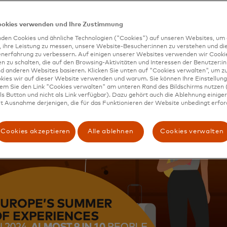
uchern werden Europäer und internationale Besucher in 
rmassen ihre Ausgaben für Erlebnisse priorisieren: Fast 
n an, dass sie planen, im Jahr 2024 im Vergleich zu 2023
ookies verwenden und Ihre Zustimmung
ür Erlebnisse auszugeben.
den Cookies und ähnliche Technologien ("Cookies") auf unseren Websites, um 
, ihre Leistung zu messen, unsere Website-Besucher:innen zu verstehen und di
enerfahrung zu verbessern. Auf einigen unserer Websites verwenden wir Cook
 zu schalten, die auf den Browsing-Aktivitäten und Interessen der Benutzer:in
d anderen Websites basieren. Klicken Sie unten auf "Cookies verwalten", um zu
kies wir auf dieser Website verwenden und warum. Sie können Ihre Einstellung
dem Sie den Link "Cookies verwalten" am unteren Rand des Bildschirms nutzen (
s Button und nicht als Link verfügbar). Dazu gehört auch die Ablehnung einiger 
t Ausnahme derjenigen, die für das Funktionieren der Website unbedingt erford
Cookies akzeptieren
Alle ablehnen
Cookies verwalten