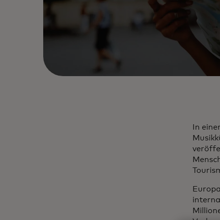
In ein
Musikkü
veröffe
Mensch
Tourism
Europa
intern
Millio