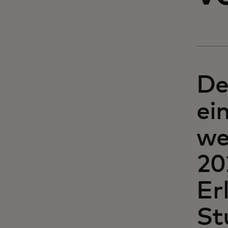
De
ei
we
20
Er
St