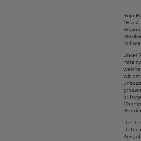
Raja R
"Es ist
Region 
Musikve
Kuliss
Unser Z
miteina
welche
wir am 
unbeza
grosse
aufreg
Champi
Hunder
Der Tr
Daten d
Ausgab