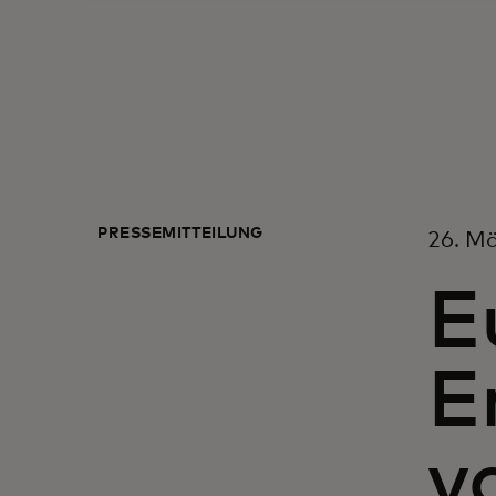
PRESSEMITTEILUNG
26. Mä
E
E
v