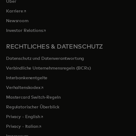
Über
wird in einer neuen Registerkarte geöffnet
Karriere
Newsroom
wird in einer neuen Registerkarte geöffnet
Investor Relations
RECHTLICHES & DATENSCHUTZ
Datenschutz und Datenverantwortung
Verbindliche Unternehmensregeln (BCRs)
Interbankenentgelte
wird in einer neuen Registerkarte geöffnet
Verhaltenskodex
Mastercard Switch-Regeln
Regulatorischer Überblick
wird in einer neuen Registerkarte geöffnet
Privacy - English
wird in einer neuen Registerkarte geöffnet
Privacy - Italian