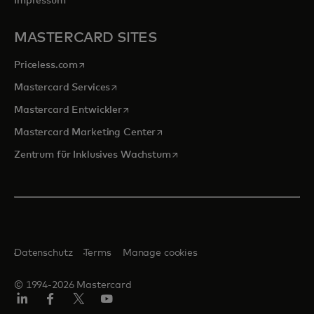
Impressum
MASTERCARD SITES
wird in einer neuen Registerkarte geöffnet
Priceless.com
wird in einer neuen Registerkarte geöffnet
Mastercard Services
wird in einer neuen Registerkarte geöffn
Mastercard Entwickler
wird in einer neuen Registerkarte
Mastercard Marketing Center
wird in einer neuen Registerka
Zentrum für Inklusives Wachstum
Datenschutz
Terms
Manage cookies
© 1994-2026 Mastercard
Linkedin
Facebook
Twitter/X
Youtube