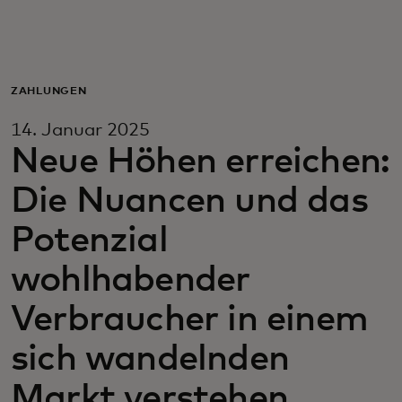
Für Sie
Für Unternehmen
ZAHLUNGEN
14. Januar 2025
Für die Welt
Neue Höhen erreichen:
Die Nuancen und das
Für Innovatoren
Potenzial
Neuigkeiten und Trends
wohlhabender
Verbraucher in einem
sich wandelnden
Markt verstehen