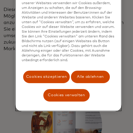
unserer Websites verwenden wir Cookies außerdem,
um Anzeigen zu schalten, die auf den Browsing-
Dieses einflussreiche Publikum bietet beispiellose
Aktivitäten und Interessen der Benutzer:innen auf der
Möglichkeiten für Marken, die bereit sind, sich
Website und anderen Websites basieren. Klicken Sie
anzupassen und Innovationen einzuführen. Tauchen
unten auf "Cookies verwalten", um zu erfahren, welche
Cookies wir auf dieser Website verwenden und warum.
Sie ein in unsere Erkenntnisse und entdecken Sie
Sie können Ihre Einstellungen jederzeit ändern, indem
umsetzbare Strategien für eine sinnvolle und
Sie den Link "Cookies verwalten" am unteren Rand des
Bildschirms nutzen (auf einigen Websites als Button
zukunftsorientierte Ansprache des wohlhabenden
und nicht als Link verfügbar). Dazu gehört auch die
Marktes.
Ablehnung einiger oder aller Cookies, mit Ausnahme
derjenigen, die für das Funktionieren der Website
unbedingt erforderlich sind.
Cookies akzeptieren
Alle ablehnen
Cookies verwalten