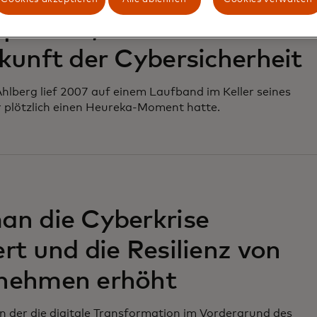
p-Vibes, Classic Rock und
kunft der Cybersicherheit
hlberg lief 2007 auf einem Laufband im Keller seines
r plötzlich einen Heureka-Moment hatte.
an die Cyberkrise
rt und die Resilienz von
nehmen erhöht
, in der die digitale Transformation im Vordergrund des