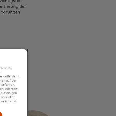
wichtigsten
entierung der
nsparungen
diese zu
e
ies außerdem,
te
nen auf der
 erfahren,
en jederzeit
auf einigen
oder aller
erlich sind.