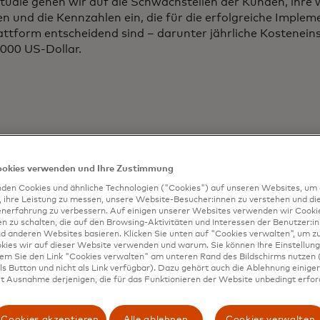
lstudie gehen wir auf die Schwachstellen der Kunden, ihre 
 und die Kennzahlen ein, die für die erfolgreiche Implem
attform entscheidend sind – darunter jährliche Kostenei
000 US-Dollar.
ookies verwenden und Ihre Zustimmung
den Cookies und ähnliche Technologien ("Cookies") auf unseren Websites, um 
, ihre Leistung zu messen, unsere Website-Besucher:innen zu verstehen und di
enerfahrung zu verbessern. Auf einigen unserer Websites verwenden wir Cook
wandte Berich
 zu schalten, die auf den Browsing-Aktivitäten und Interessen der Benutzer:in
d anderen Websites basieren. Klicken Sie unten auf "Cookies verwalten", um zu
kies wir auf dieser Website verwenden und warum. Sie können Ihre Einstellung
dem Sie den Link "Cookies verwalten" am unteren Rand des Bildschirms nutzen (
s Button und nicht als Link verfügbar). Dazu gehört auch die Ablehnung einiger 
t Ausnahme derjenigen, die für das Funktionieren der Website unbedingt erford
 Recorded Future:
Cookies akzeptieren
Alle ablehnen
Cookies verwalten