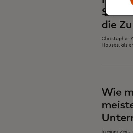
Startu
die Zu
Christopher A
Hauses, als e
Wie m
meiste
Unter
In einer Zeit