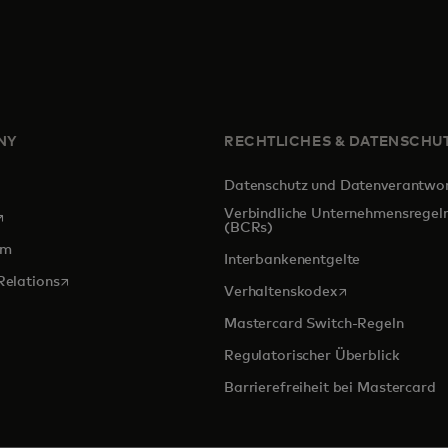
NY
RECHTLICHES & DATENSCHU
Datenschutz und Datenverantwo
Verbindliche Unternehmensregel
ird in einer neuen Registerkarte geöffnet
(BCRs)
om
Interbankenentgelte
wird in einer neuen Registerkarte geöffnet
Relations
wird in einer ne
Verhaltenskodex
Mastercard Switch-Regeln
Regulatorischer Überblick
Barrierefreiheit bei Mastercard