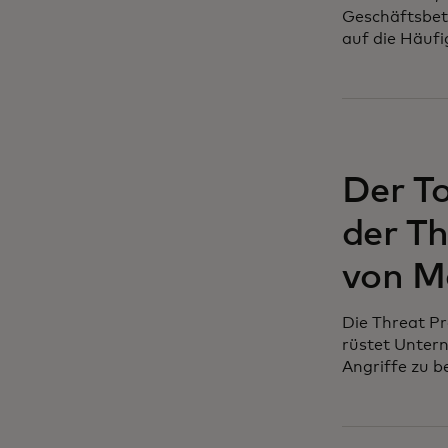
Geschäftsbet
auf die Häufi
Der T
der T
von M
Die Threat P
rüstet Unter
Angriffe zu 