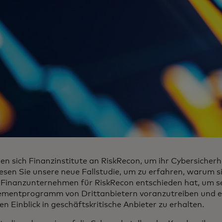
sich Finanzinstitute an RiskRecon, um ihr Cybersicherhe
esen Sie unsere neue Fallstudie, um zu erfahren, warum si
Finanzunternehmen für RiskRecon entschieden hat, um s
mentprogramm von Drittanbietern voranzutreiben und e
en Einblick in geschäftskritische Anbieter zu erhalten.