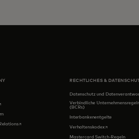
NY
RECHTLICHES & DATENSCHU
Datenschutz und Datenverantwo
Verbindliche Unternehmensregel
ird in einer neuen Registerkarte geöffnet
(BCRs)
om
Interbankenentgelte
wird in einer neuen Registerkarte geöffnet
Relations
wird in einer ne
Verhaltenskodex
Mastercard Switch-Regeln