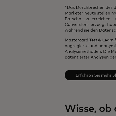
"Das Durchbrechen des di
Marketer heute stellen müs
Botschaft zu erreichen 
Conversions erzeugt hab
während sie den Datensc
Mastercard
Test & Learn
aggregierte und anonymis
Analysemethoden. Die M
patentierter Analysen g
Erfahren Sie mehr üb
Learn ®
Wisse, ob