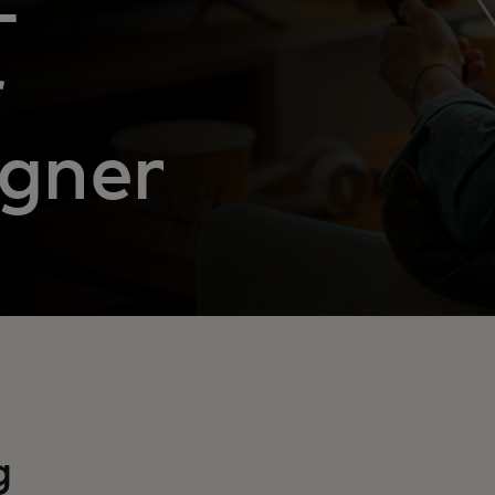
-
r
gnen
g