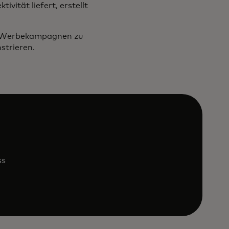
vität liefert, erstellt
um Werbekampagnen zu
strieren.
ss