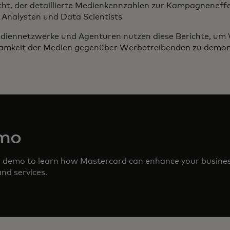
t, der detaillierte Medienkennzahlen zur Kampagneneffekti
Analysten und Data Scientists
ediennetzwerke und Agenturen nutzen diese Berichte, 
samkeit der Medien gegenüber Werbetreibenden zu demon
emo
d demo to learn how Mastercard can enhance your busine
nd services.