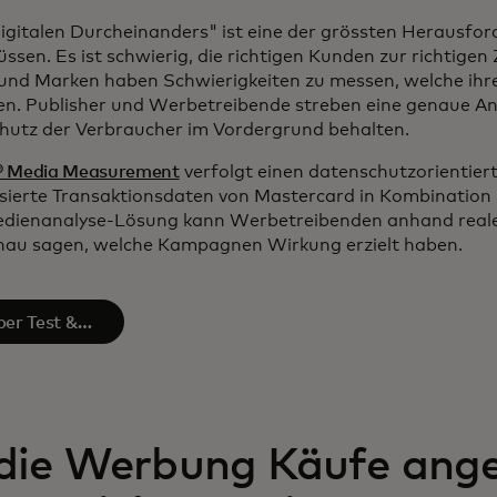
gitalen Durcheinanders" ist eine der grössten Herausford
sen. Es ist schwierig, die richtigen Kunden zur richtigen 
– und Marken haben Schwierigkeiten zu messen, welche 
en. Publisher und Werbetreibende streben eine genaue A
hutz der Verbraucher im Vordergrund behalten.
 ® Media Measurement
verfolgt einen datenschutzorientier
ierte Transaktionsdaten von Mastercard in Kombination 
edienanalyse-Lösung kann Werbetreibenden anhand real
enau sagen, welche Kampagnen Wirkung erzielt haben.
er Test &
 die Werbung Käufe ange