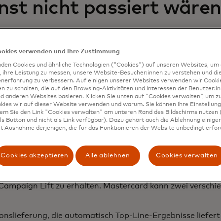
onst nicht passiert wäre
asurement misst die inkrementelle Wirkung der Kampagne
est- und Kontrollgebieten sowie vor und nach der Kampa
ookies verwenden und Ihre Zustimmung
fferenz zwischen tatsächlichem und erwartetem Wert basi
t.
den Cookies und ähnliche Technologien ("Cookies") auf unseren Websites, um 
, ihre Leistung zu messen, unsere Website-Besucher:innen zu verstehen und di
enerfahrung zu verbessern. Auf einigen unserer Websites verwenden wir Cook
 zu schalten, die auf den Browsing-Aktivitäten und Interessen der Benutzer:in
d anderen Websites basieren. Klicken Sie unten auf "Cookies verwalten", um zu
 Ergebnisse in einem
kies wir auf dieser Website verwenden und warum. Sie können Ihre Einstellung
dem Sie den Link "Cookies verwalten" am unteren Rand des Bildschirms nutzen (
s Button und nicht als Link verfügbar). Dazu gehört auch die Ablehnung einiger 
lichen Bericht zu, um M
t Ausnahme derjenigen, die für das Funktionieren der Website unbedingt erford
n.
Cookies akzeptieren
Alle ablehnen
Cookies verwalten
wichtet und über alle exponierten Regionen hinweg aggre
ampaign Lift zu erhalten. Mastercard kann zwei verschi
onslieferung, die automatisch Top-Line-Ergebnisse liefer