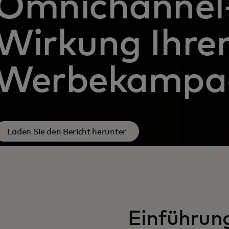
Omnichannel
Wirkung Ihre
Werbekampa
Laden Sie den Bericht herunter
Einführun