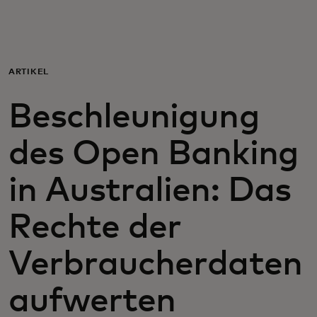
Für Sie
Für Unternehmen
ARTIKEL
Beschleunigung
Für die Welt
des Open Banking
Für Innovatoren
in Australien: Das
Neuigkeiten und Trends
Rechte der
Verbraucherdaten
aufwerten