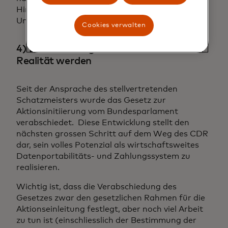
Hindernis für die Einführung von CDR durch
Unternehmen beseitigt.
Cookies verwalten
4) Die Einleitung von Massnahmen wird
Realität werden
Seit der Ansprache des stellvertretenden
Schatzmeisters wurde das Gesetz zur
Aktionsinitiierung vom Bundesparlament
verabschiedet. Diese Entwicklung stellt den
nächsten grossen Schritt auf dem Weg des CDR
dar, sein volles Potenzial als wirtschaftsweites
Datenportabilitäts- und Zahlungssystem zu
realisieren.
Wichtig ist, dass die Verabschiedung des
Gesetzes zwar den gesetzlichen Rahmen für die
Aktionseinleitung festlegt, aber noch viel Arbeit
zu tun ist (einschliesslich der Bestimmung der