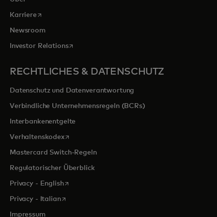
wird in einer neuen Registerkarte geöffnet
Karriere
Newsroom
wird in einer neuen Registerkarte geöffnet
Investor Relations
RECHTLICHES & DATENSCHUTZ
Datenschutz und Datenverantwortung
Verbindliche Unternehmensregeln (BCRs)
Interbankenentgelte
wird in einer neuen Registerkarte geöffnet
Verhaltenskodex
Mastercard Switch-Regeln
Regulatorischer Überblick
wird in einer neuen Registerkarte geöffnet
Privacy - English
wird in einer neuen Registerkarte geöffnet
Privacy - Italian
Impressum