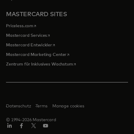
MASTERCARD SITES
wird in einer neuen Registerkarte geöffnet
Priceless.com
wird in einer neuen Registerkarte geöffnet
Mastercard Services
wird in einer neuen Registerkarte geöffn
Mastercard Entwickler
wird in einer neuen Registerkarte
Mastercard Marketing Center
wird in einer neuen Registerka
Zentrum für Inklusives Wachstum
Datenschutz
Terms
Manage cookies
© 1994-2026 Mastercard
Linkedin
Facebook
Twitter/X
Youtube