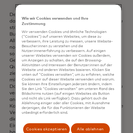
Der CDR hat zuvor Änderungen erlebt, die
Wie wir Cookies verwenden und Ihre
darauf abzielen, die Unternehmensbeteiligung zu
Zustimmung
stärken, insbesondere die Einführung der
Wir verwenden Cookies und ähnliche Technologien
Business Consumer Disclosure Consent (BCDC).
("Cookies") auf unseren Websites, um diese zu
Allerdings ist das Verfahren zur Ernennung
verbessern, ihre Leistung zu messen, unsere Website-
Besucher:innen zu verstehen und die
nominierter Vertreter (das in manchen Fällen
Nutzer:innenerfahrung zu verbessern. Auf einigen
sogar Papierformulare umfassen kann) für viele
unserer Websites verwenden wir Cookies außerdem,
Geschäftsanwender eine weithin anerkannte
um Anzeigen zu schalten, die auf den Browsing-
Aktivitäten und Interessen der Benutzer:innen auf der
Quelle von Reibungen. Der Entwurf der Regeln
Website und anderen Websites basieren. Klicken Sie
zielt darauf ab, einige dieser Reibungen zu
unten auf "Cookies verwalten", um zu erfahren, welche
mildern, indem eine neue Anforderung für
Cookies wir auf dieser Website verwenden und warum.
Sie können Ihre Einstellungen jederzeit ändern, indem
Dateninhaber besteht, ihre aktuellen Prozesse zu
Sie den Link "Cookies verwalten" am unteren Rand des
vereinfachen und einen Online-Prozess
Bildschirms nutzen (auf einigen Websites als Button
und nicht als Link verfügbar). Dazu gehört auch die
anzubieten, der es bestehenden
Ablehnung einiger oder aller Cookies, mit Ausnahme
Kontoadministratoren ermöglicht, als nominierte
derjenigen, die für das Funktionieren der Website
Vertreter ernannt zu werden. Die Digitalisierung
unbedingt erforderlich sind.
dieses Teils der Reise wird einen bedeutenden
Einfluss auf die Geschäftskonversionsraten
Cookies akzeptieren
Alle ablehnen
haben, indem sie das bisher als zentrale