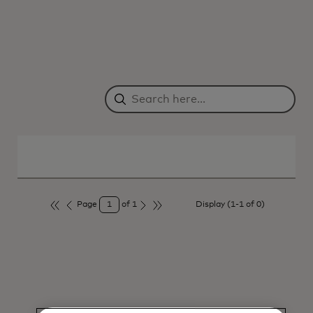
Page
1
of
1
Display (
1
-
1
of
0
)