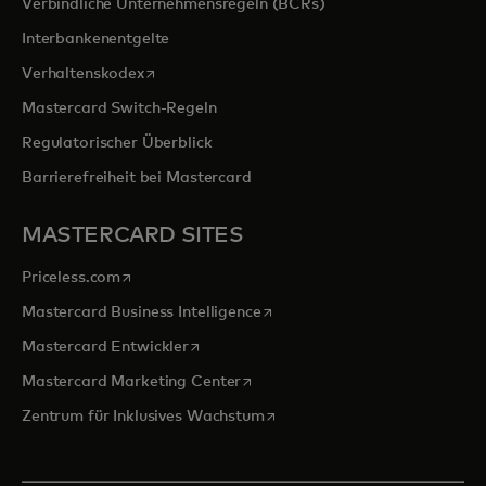
Verbindliche Unternehmensregeln (BCRs)
Interbankenentgelte
wird in einer neuen Registerkarte geöffnet
Verhaltenskodex
Mastercard Switch-Regeln
Regulatorischer Überblick
Barrierefreiheit bei Mastercard
MASTERCARD SITES
wird in einer neuen Registerkarte geöffnet
Priceless.com
wird in einer neuen Registerka
Mastercard Business Intelligence
wird in einer neuen Registerkarte geöffn
Mastercard Entwickler
wird in einer neuen Registerkarte
Mastercard Marketing Center
wird in einer neuen Registerka
Zentrum für Inklusives Wachstum