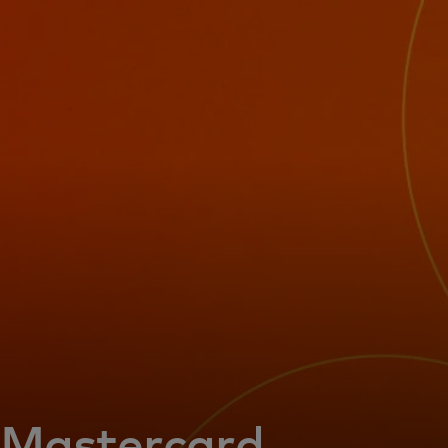
Für Sie
Für Unternehmen
Für die Welt
Für Innovatoren
Neuigkeiten und Trends
Mastercard