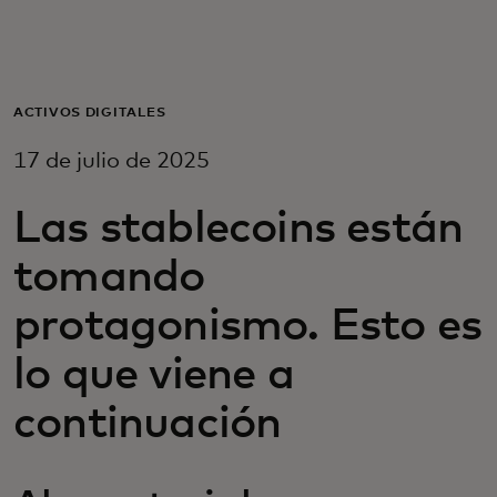
Para ti
Para empresas
ACTIVOS DIGITALES
17 de julio de 2025
Para el mundo
Las stablecoins están
Para innovadores
tomando
protagonismo. Esto es
Noticias y tendencias
lo que viene a
continuación