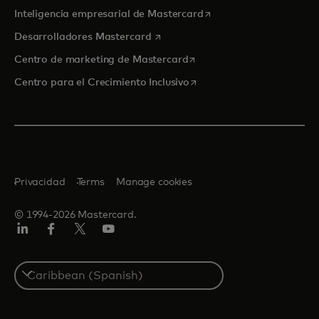
se abre en una pestaña
Inteligencia empresarial de Mastercard
se abre en una pestaña nueva
Desarrolladores Mastercard
se abre en una pestaña nu
Centro de marketing de Mastercard
se abre en una pestaña nu
Centro para el Crecimiento Inclusivo
Privacidad
Terms
Manage cookies
© 1994-2026 Mastercard.
LinkedIn
Facebook
Twitter/X
YouTube
Select
a
country