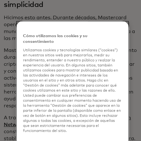
simplicidad
Hicimos esto antes. Durante décadas, Mastercard
operó una de las redes de pagos más confiables del
mundo. Estuvimos aplicando esa misma experiencia a
Cómo utilizamos las cookies y su
las monedas digitales durante casi una década.
consentimiento
Mastercard se estuvo preparando para este momento
Utilizamos cookies y tecnologías similares (“cookies”)
en nuestros sitios web para mejorarlos, medir su
durante años. Trabajamos en los ecosistemas de
rendimiento, entender a nuestro público y realzar la
criptomonedas y finanzas tradicionales para explorar
experiencia del usuario. En algunos sitios, también
y comprender cómo las monedas estables y otros
utilizamos cookies para mostrar publicidad basada en
las actividades de navegación e intereses de los
activos digitales pueden complementar y mejorar los
usuarios en el sitio y en otros sitios. Haga clic en
sistemas de pago existentes. Invertimos en las
“Gestión de cookies” más adelante para conocer qué
cookies utilizamos en este sitio y las razones de ello.
herramientas, asociaciones y estándares que pueden
Usted puede cambiar sus preferencias de
ayudar a las stablecoins a escalar de manera
consentimiento en cualquier momento haciendo uso de
responsable.
la herramienta “Gestión de cookies” que aparece en la
parte inferior de la pantalla (disponible como enlace en
vez de botón en algunos sitios). Esto incluye rechazar
A través de soluciones como
Mastercard Multi-Token
algunas o todas las cookies, a excepción de aquellas
Network
y
Mastercard Crypto Credential
, estamos
que sean estrictamente necesarias para el
construyendo la red de cumplimiento que las
funcionamiento del sitio.
stablecoins necesitan para escalar de manera segura.