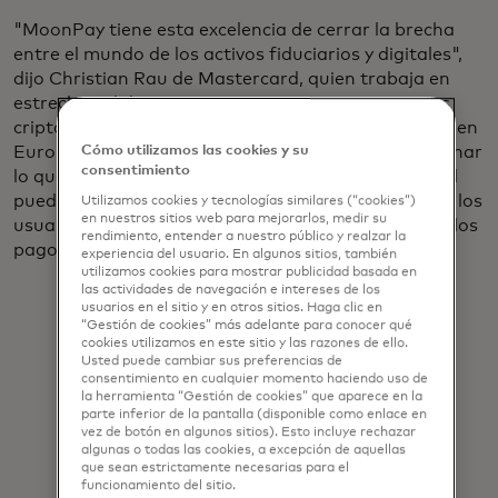
"MoonPay tiene esta excelencia de cerrar la brecha
entre el mundo de los activos fiduciarios y digitales",
dijo Christian Rau de Mastercard, quien trabaja en
estrecha colaboración con MoonPay y otros socios
criptográficos. "Vemos que, gracias a la regulación en
Europa, en los EE. UU., Llegó el momento de combinar
Cómo utilizamos las cookies y su
consentimiento
lo que MoonPay puede aportar y lo que Mastercard
puede aportar para desbloquear mucho valor para los
Utilizamos cookies y tecnologías similares (“cookies”)
en nuestros sitios web para mejorarlos, medir su
usuarios de billeteras en torno a los casos de uso y los
rendimiento, entender a nuestro público y realzar la
pagos de rampa de entrada y salida".
experiencia del usuario. En algunos sitios, también
utilizamos cookies para mostrar publicidad basada en
las actividades de navegación e intereses de los
usuarios en el sitio y en otros sitios. Haga clic en
“Gestión de cookies” más adelante para conocer qué
cookies utilizamos en este sitio y las razones de ello.
Usted puede cambiar sus preferencias de
consentimiento en cualquier momento haciendo uso de
la herramienta “Gestión de cookies” que aparece en la
"Estamos actualizando el dinero
parte inferior de la pantalla (disponible como enlace en
vez de botón en algunos sitios). Esto incluye rechazar
para Internet ... Queremos conectar
algunas o todas las cookies, a excepción de aquellas
que sean estrictamente necesarias para el
todos los pagos en todas partes del
funcionamiento del sitio.