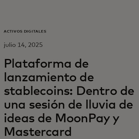
Para ti
Para empresas
ACTIVOS DIGITALES
julio 14, 2025
Para el mundo
Plataforma de
Para innovadores
lanzamiento de
stablecoins: Dentro de
Noticias y tendencias
una sesión de lluvia de
ideas de MoonPay y
Mastercard