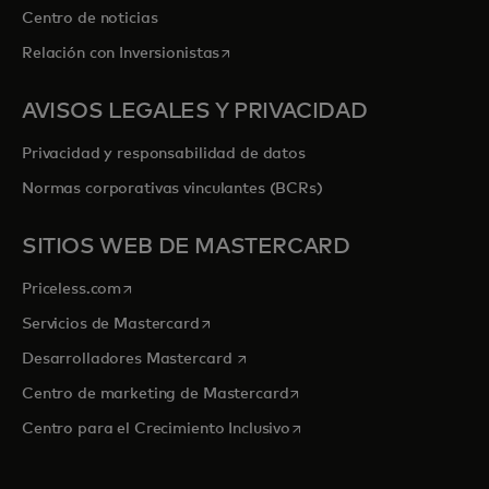
Centro de noticias
se abre en una pestaña nueva
Relación con Inversionistas
AVISOS LEGALES Y PRIVACIDAD
Privacidad y responsabilidad de datos
Normas corporativas vinculantes (BCRs)
SITIOS WEB DE MASTERCARD
se abre en una pestaña nueva
Priceless.com
se abre en una pestaña nueva
Servicios de Mastercard
se abre en una pestaña nueva
Desarrolladores Mastercard
se abre en una pestaña nu
Centro de marketing de Mastercard
se abre en una pestaña nu
Centro para el Crecimiento Inclusivo