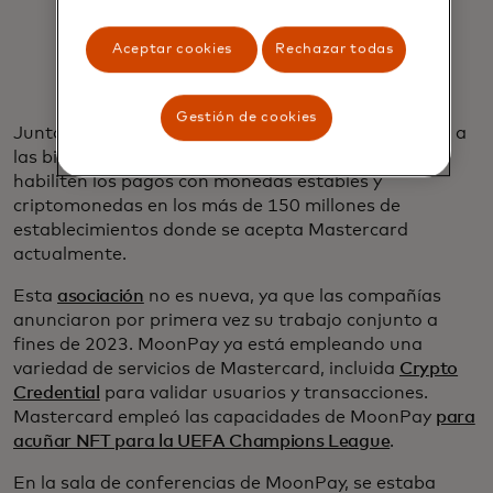
mundo".
Aceptar cookies
Rechazar todas
Ivan Soto-Wright
Gestión de cookies
Juntos, buscan que las nuevas tarjetas se conecten a
las billeteras de criptomonedas de los usuarios y
habiliten los pagos con monedas estables y
criptomonedas en los más de 150 millones de
establecimientos donde se acepta Mastercard
actualmente.
Esta
asociación
no es nueva, ya que las compañías
anunciaron por primera vez su trabajo conjunto a
fines de 2023. MoonPay ya está empleando una
variedad de servicios de Mastercard, incluida
Crypto
Credential
para validar usuarios y transacciones.
Mastercard empleó las capacidades de MoonPay
para
acuñar NFT para la UEFA Champions League
.
En la sala de conferencias de MoonPay, se estaba