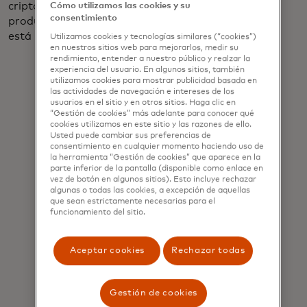
criptomonedas a convertir en creyentes y ofrecer
Cómo utilizamos las cookies y su
consentimiento
productos derivados de ellas. Esa ola institucional
está llegando.
Utilizamos cookies y tecnologías similares (“cookies”)
en nuestros sitios web para mejorarlos, medir su
rendimiento, entender a nuestro público y realzar la
experiencia del usuario. En algunos sitios, también
utilizamos cookies para mostrar publicidad basada en
las actividades de navegación e intereses de los
usuarios en el sitio y en otros sitios. Haga clic en
“Gestión de cookies” más adelante para conocer qué
cookies utilizamos en este sitio y las razones de ello.
Usted puede cambiar sus preferencias de
La visión de Binance desde el primer
consentimiento en cualquier momento haciendo uso de
la herramienta “Gestión de cookies” que aparece en la
día es apoyar la libertad del dinero a
parte inferior de la pantalla (disponible como enlace en
nivel mundial ... Las personas deben
vez de botón en algunos sitios). Esto incluye rechazar
algunas o todas las cookies, a excepción de aquellas
tener la capacidad de hacer uso de su
que sean estrictamente necesarias para el
funcionamiento del sitio.
dinero de la manera que deseen,
donde lo deseen.
Aceptar cookies
Rechazar todas
Richard Teng
Gestión de cookies