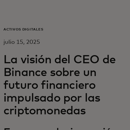
Para ti
Para empresas
ACTIVOS DIGITALES
julio 15, 2025
Para el mundo
La visión del CEO de
Para innovadores
Binance sobre un
futuro financiero
Noticias y tendencias
impulsado por las
criptomonedas