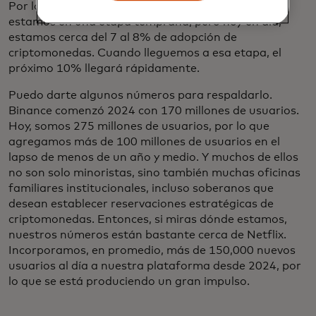
Por lo tanto, se puede argumentar que todavía
estamos en una etapa temprana, pero hoy en día,
estamos cerca del 7 al 8% de adopción de
criptomonedas. Cuando lleguemos a esa etapa, el
próximo 10% llegará rápidamente.
Puedo darte algunos números para respaldarlo.
Binance comenzó 2024 con 170 millones de usuarios.
Hoy, somos 275 millones de usuarios, por lo que
agregamos más de 100 millones de usuarios en el
lapso de menos de un año y medio. Y muchos de ellos
no son solo minoristas, sino también muchas oficinas
familiares institucionales, incluso soberanos que
desean establecer reservaciones estratégicas de
criptomonedas. Entonces, si miras dónde estamos,
nuestros números están bastante cerca de Netflix.
Incorporamos, en promedio, más de 150,000 nuevos
usuarios al día a nuestra plataforma desde 2024, por
lo que se está produciendo un gran impulso.