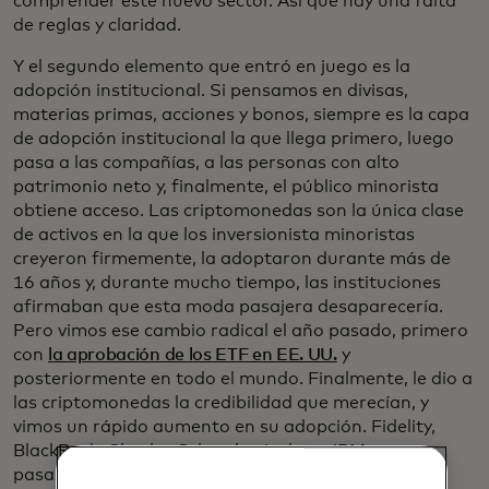
comprender este nuevo sector. Así que hay una falta
de reglas y claridad.
Y el segundo elemento que entró en juego es la
adopción institucional. Si pensamos en divisas,
materias primas, acciones y bonos, siempre es la capa
de adopción institucional la que llega primero, luego
pasa a las compañías, a las personas con alto
patrimonio neto y, finalmente, el público minorista
obtiene acceso. Las criptomonedas son la única clase
de activos en la que los inversionista minoristas
creyeron firmemente, la adoptaron durante más de
16 años y, durante mucho tiempo, las instituciones
afirmaban que esta moda pasajera desaparecería.
Pero vimos ese cambio radical el año pasado, primero
con
la aprobación de los ETF en EE. UU.
y
posteriormente en todo el mundo. Finalmente, le dio a
las criptomonedas la credibilidad que merecían, y
vimos un rápido aumento en su adopción. Fidelity,
BlackRock, Charles Schwab e incluso JPMorgan
pasaron de ser grandes escépticos de las