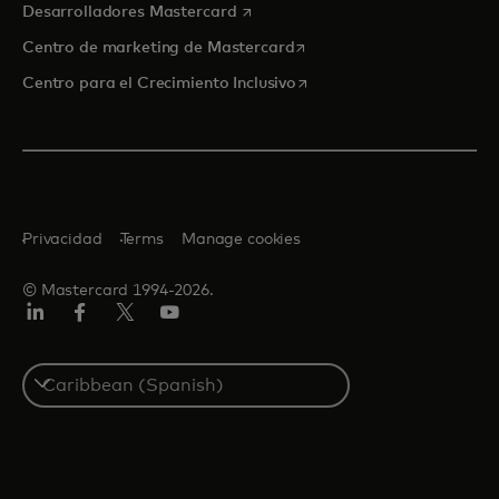
se abre en una pestaña nueva
Desarrolladores Mastercard
se abre en una pestaña nu
Centro de marketing de Mastercard
se abre en una pestaña nu
Centro para el Crecimiento Inclusivo
Privacidad
Terms
Manage cookies
© Mastercard 1994-2026.
LinkedIn
Facebook
Twitter/X
YouTube
Select
a
country