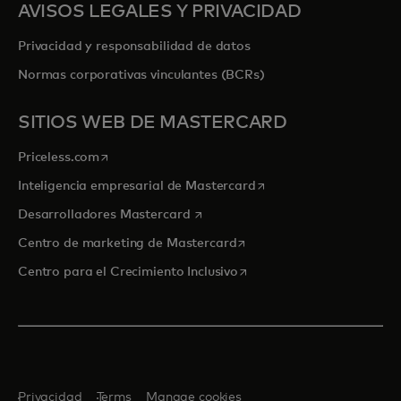
AVISOS LEGALES Y PRIVACIDAD
Privacidad y responsabilidad de datos
Normas corporativas vinculantes (BCRs)
SITIOS WEB DE MASTERCARD
se abre en una pestaña nueva
Priceless.com
se abre en una pestaña
Inteligencia empresarial de Mastercard
se abre en una pestaña nueva
Desarrolladores Mastercard
se abre en una pestaña nu
Centro de marketing de Mastercard
se abre en una pestaña nu
Centro para el Crecimiento Inclusivo
Privacidad
Terms
Manage cookies