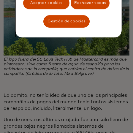
Aceptar cookies
Rechazar todas
Gestión de cookies
El lago fuera del St. Louis Tech Hub de Mastercard es más que
pintoresco: sirve como fuente de agua de respaldo para los
enfriadores de la compañía, que enfrían el centro de datos de la
compañía. (Crédito de la foto: Mira Belgrave)
Lo admito, no tenía idea de que una de las principales
compañías de pagos del mundo tenía tantos sistemas
de respaldo, incluido, literalmente, un lago.
Una de nuestras últimas atajada fue una sala llena de
grandes cajas negras llamadas sistemas de
alimentación ininterrumpida, o SAI (Sistemas de