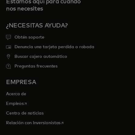
Estamos aquí para cuando
nos necesites
¿NECESITAS AYUDA?
Obtén soporte
Denuncia una tarjeta perdida o robada
Buscar cajero automático
Preguntas frecuentes
EMPRESA
Acerca de
se abre en una pestaña nueva
Empleos
Centro de noticias
se abre en una pestaña nueva
Relación con Inversionistas