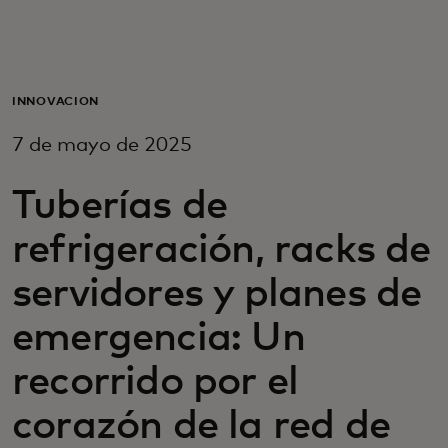
Para ti
Para empresas
INNOVACIÓN
7 de mayo de 2025
Para el mundo
Tuberías de
Para innovadores
refrigeración, racks de
servidores y planes de
Noticias y tendencias
emergencia: Un
recorrido por el
corazón de la red de