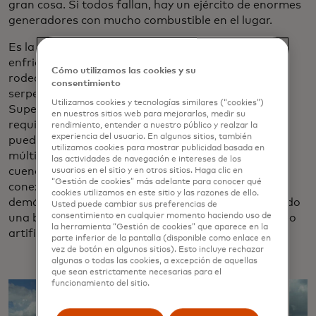
gran cosa. Si todos fallan, hay un ejército de enormes
generadores con mucho combustible en el lugar.
Es la misma historia con el agua. Hay varios
enfriadores sentados en una habitación ruidosa
Cómo utilizamos las cookies y su
rodeada de tubos azules, verdes y naranjas
consentimiento
serpenteantes: la interpretación del mundo real de
Utilizamos cookies y tecnologías similares (“cookies”)
Super Mario de Mastercard. Esos enfriadores
en nuestros sitios web para mejorarlos, medir su
requieren un flujo constante de agua para que
rendimiento, entender a nuestro público y realzar la
experiencia del usuario. En algunos sitios, también
puedan enfriar el centro de datos, por lo que hay
utilizamos cookies para mostrar publicidad basada en
múltiples contingencias incorporadas, incluidas
las actividades de navegación e intereses de los
cuencas de torres de agua de 50,000 galones, una
usuarios en el sitio y en otros sitios. Haga clic en
“Gestión de cookies” más adelante para conocer qué
conexión de agua para entrega móvil y, si todo lo
cookies utilizamos en este sitio y las razones de ello.
demás falla, el equipo practica una vez al año usando
Usted puede cambiar sus preferencias de
consentimiento en cualquier momento haciendo uso de
una bomba especializada para extraer agua del lago
la herramienta “Gestión de cookies” que aparece en la
artificial cercano de 10 acres.
parte inferior de la pantalla (disponible como enlace en
vez de botón en algunos sitios). Esto incluye rechazar
algunas o todas las cookies, a excepción de aquellas
que sean estrictamente necesarias para el
funcionamiento del sitio.