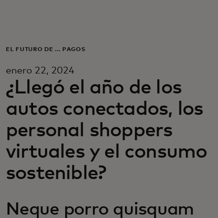
Para ti
Para empresas
EL FUTURO DE ... PAGOS
enero 22, 2024
Para el mundo
¿Llegó el año de los
autos conectados, los
Para innovadores
personal shoppers
Noticias y tendencias
virtuales y el consumo
sostenible?
Neque porro quisquam