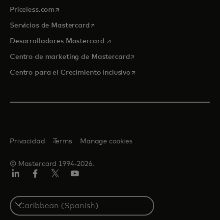
se abre en una pestaña nueva
Priceless.com
se abre en una pestaña nueva
Servicios de Mastercard
se abre en una pestaña nueva
Desarrolladores Mastercard
se abre en una pestaña nu
Centro de marketing de Mastercard
se abre en una pestaña nu
Centro para el Crecimiento Inclusivo
Privacidad
Terms
Manage cookies
© Mastercard 1994-2026.
LinkedIn
Facebook
Twitter/X
YouTube
Select
a
country