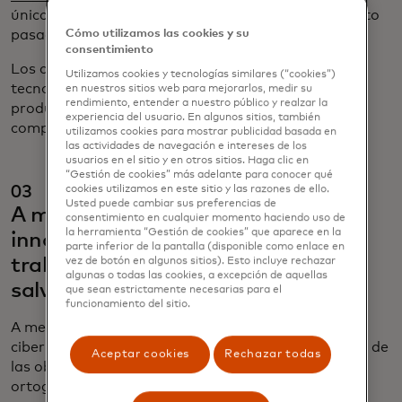
únicos de los clientes en función del comportamiento
pasado y en tiempo real.
Cómo utilizamos las cookies y su
consentimiento
Los comerciantes, por su parte, pueden usar una
Utilizamos cookies y tecnologías similares (“cookies”)
tecnología similar para crear descripciones de
en nuestros sitios web para mejorarlos, medir su
rendimiento, entender a nuestro público y realzar la
productos y plataformas que brinden a los
experiencia del usuario. En algunos sitios, también
compradores un escaparate hiperpersonalizado.
utilizamos cookies para mostrar publicidad basada en
las actividades de navegación e intereses de los
usuarios en el sitio y en otros sitios. Haga clic en
“Gestión de cookies” más adelante para conocer qué
03
cookies utilizamos en este sitio y las razones de ello.
Usted puede cambiar sus preferencias de
A medida que los estafadores
consentimiento en cualquier momento haciendo uso de
la herramienta “Gestión de cookies” que aparece en la
innovan, la IA y la banca abierta
parte inferior de la pantalla (disponible como enlace en
trabajarán más duro para
vez de botón en algunos sitios). Esto incluye rechazar
algunas o todas las cookies, a excepción de aquellas
salvaguardar los datos
que sean estrictamente necesarias para el
funcionamiento del sitio.
A medida que la tecnología avanzó, los delitos
cibernéticos se dispararon. Atrás quedaron los días de
Aceptar cookies
Rechazar todas
las obvias estafas por email plagadas de errores
ortográficos y mala gramática que pedían a las