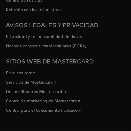
Centro de noticias
se abre en una pestaña nueva
Relación con Inversionistas
AVISOS LEGALES Y PRIVACIDAD
Privacidad y responsabilidad de datos
Normas corporativas vinculantes (BCRs)
SITIOS WEB DE MASTERCARD
se abre en una pestaña nueva
Priceless.com
se abre en una pestaña nueva
Servicios de Mastercard
se abre en una pestaña nueva
Desarrolladores Mastercard
se abre en una pestaña nu
Centro de marketing de Mastercard
se abre en una pestaña nu
Centro para el Crecimiento Inclusivo