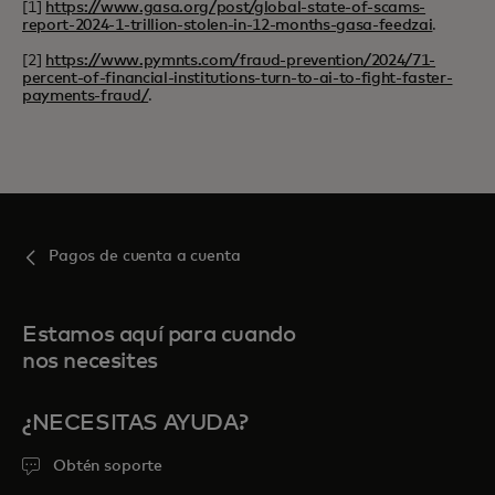
[1]
https://www.gasa.org/post/global-state-of-scams-
report-2024-1-trillion-stolen-in-12-months-gasa-feedzai
.
[2]
https://www.pymnts.com/fraud-prevention/2024/71-
percent-of-financial-institutions-turn-to-ai-to-fight-faster-
payments-fraud/
.
Pagos de cuenta a cuenta
Estamos aquí para cuando
nos necesites
¿NECESITAS AYUDA?
Obtén soporte