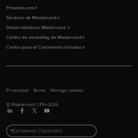
se abre en una pestaña nueva
Priceless.com
se abre en una pestaña nueva
Servicios de Mastercard
se abre en una pestaña nueva
Desarrolladores Mastercard
se abre en una pestaña nu
Centro de marketing de Mastercard
se abre en una pestaña nu
Centro para el Crecimiento Inclusivo
Privacidad
Terms
Manage cookies
© Mastercard 1994-2026.
LinkedIn
Facebook
Twitter/X
YouTube
Select
a
country