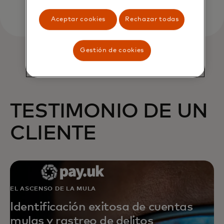
Aceptar cookies
Rechazar todas
Gestión de cookies
TESTIMONIO DE UN
CLIENTE
EL ASCENSO DE LA MULA
Identificación exitosa de cuentas
mulas y rastreo de delitos