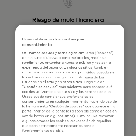
Riesgo de mula financiera
Identifica y cierra cuentas mulas ocultas con
monitoreo y detección avanzados.
Cómo utilizamos las cookies y su
consentimiento
Utilizamos cookies y tecnologías similares (“cookies”)
en nuestros sitios web para mejorarlos, medir su
rendimiento, entender a nuestro público y realzar la
experiencia del usuario. En algunos sitios, también
utilizamos cookies para mostrar publicidad basada en
las actividades de navegación e intereses de los
usuarios en el sitio y en otros sitios. Haga clic en
“Gestión de cookies” más adelante para conocer qué
Verifica el nombre de la cuenta
cookies utilizamos en este sitio y las razones de ello.
Usted puede cambiar sus preferencias de
Valida las solicitudes de pago en tiempo real
consentimiento en cualquier momento haciendo uso de
con nuestro sistema de puntuación de
la herramienta “Gestión de cookies” que aparece en la
parte inferior de la pantalla (disponible como enlace en
probabilidad basado en datos.
vez de botón en algunos sitios). Esto incluye rechazar
algunas o todas las cookies, a excepción de aquellas
que sean estrictamente necesarias para el
funcionamiento del sitio.