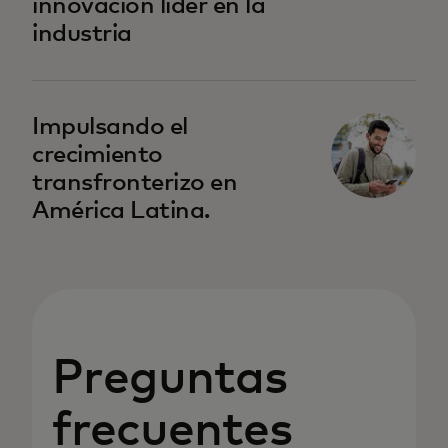
innovación líder en la
industria
se abre en una pestaña nueva
Impulsando el
crecimiento
transfronterizo en
América Latina.
Preguntas
frecuentes