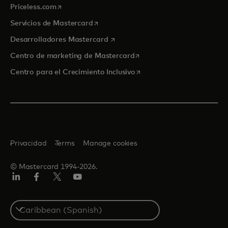
se abre en una pestaña nueva
Priceless.com
se abre en una pestaña nueva
Servicios de Mastercard
se abre en una pestaña nueva
Desarrolladores Mastercard
se abre en una pestaña nu
Centro de marketing de Mastercard
se abre en una pestaña nu
Centro para el Crecimiento Inclusivo
Privacidad
Terms
Manage cookies
© Mastercard 1994-2026.
LinkedIn
Facebook
Twitter/X
YouTube
Select
a
country