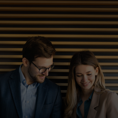
Para ti
Para empresas
Para el mundo
Para innovadores
Noticias y tendencias