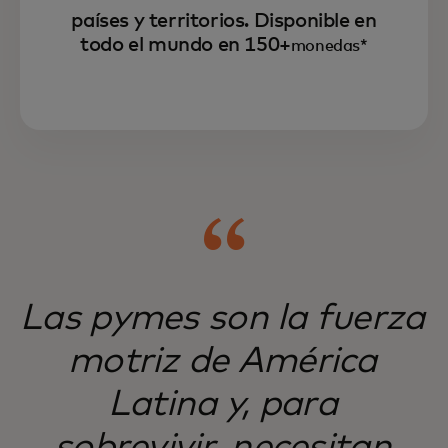
países y territorios. Disponible en
todo el mundo en 150+
monedas*
Mastercard Move atiende a mercados de
Las pymes son la fuerza
difícil acceso, sirviendo a empresas y
personas de todo el mundo.
motriz de América
Latina y, para