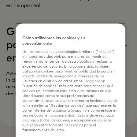
en tiempo real.
Gobierno/ONG que
Cómo utilizamos las cookies y su
pagan a las
consentimiento
Utilizamos cookies y tecnologías similares (“cookies”)
empresas
en nuestros sitios web para mejorarlos, medir su
rendimiento, entender a nuestro público y realzar la
experiencia del usuario. En algunos sitios, también
utilizamos cookies para mostrar publicidad basada en
Ayuda a tus clientes a apoyar sus
las actividades de navegación e intereses de los
iniciativas y su comunidad brindándoles
usuarios en el sitio y en otros sitios. Haga clic en
access casi en tiempo real a los
“Gestión de cookies” más adelante para conocer qué
cookies utilizamos en este sitio y las razones de ello.
desembolsos.
Usted puede cambiar sus preferencias de
consentimiento en cualquier momento haciendo uso de
la herramienta “Gestión de cookies” que aparece en la
parte inferior de la pantalla (disponible como enlace en
vez de botón en algunos sitios). Esto incluye rechazar
algunas o todas las cookies, a excepción de aquellas
que sean estrictamente necesarias para el
funcionamiento del sitio.