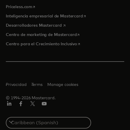
se abre en una pestaña nueva
Priceless.com
se abre en una pestaña
Inteligencia empresarial de Mastercard
se abre en una pestaña nueva
Desarrolladores Mastercard
se abre en una pestaña nu
Centro de marketing de Mastercard
se abre en una pestaña nu
Centro para el Crecimiento Inclusivo
Privacidad
Terms
Manage cookies
© 1994-2026 Mastercard.
LinkedIn
Facebook
Twitter/X
YouTube
Select
a
country