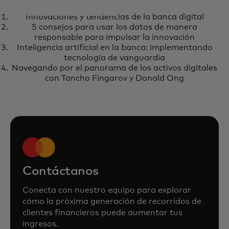
INFOGRAFÍA
Innovaciones y tendencias de la banca digital
Innovaciones y tendencias de la
se abre en una pestaña nueva
Más información
5 consejos para usar los datos de manera
banca digital
responsable para impulsar la innovación
Inteligencia artificial en la banca: implementando
tecnología de vanguardia
Navegando por el panorama de los activos digitales
con Tancho Fingarov y Donald Ong
Contáctanos
Conecta con nuestro equipo para explorar
cómo la próxima generación de recorridos de
clientes financieros puede aumentar tus
ingresos.