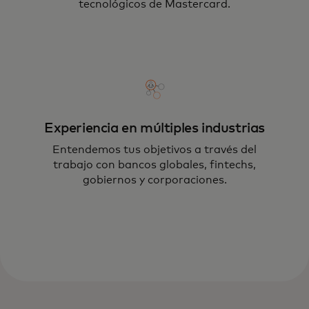
tecnológicos de Mastercard.
Experiencia en múltiples industrias
Entendemos tus objetivos a través del
trabajo con bancos globales, fintechs,
gobiernos y corporaciones.
Empleando tecnologías como AR, realidad
mixta, IA, Web3, 5G y más, te ayudamos
a alcanzar nuevas alturas mientras
mitigamos el riesgo.