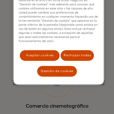
usuarios en el sitio y en otros sitios. Haga clic en
“Gestión de cookies” más adelante para conocer qué
cookies utilizamos en este sitio y las razones de ello.
Usted puede cambiar sus preferencias de
consentimiento en cualquier momento haciendo uso de
la herramienta “Gestión de cookies” que aparece en la
parte inferior de la pantalla (disponible como enlace en
vez de botón en algunos sitios). Esto incluye rechazar
Inteligencia artificial
algunas o todas las cookies, a excepción de aquellas
que sean estrictamente necesarias para el
funcionamiento del sitio.
Integra la IA para personalizar las
interacciones y potenciar la
participación del cliente.
Aceptar cookies
Rechazar todas
Gestión de cookies
Comercio cinematográfico