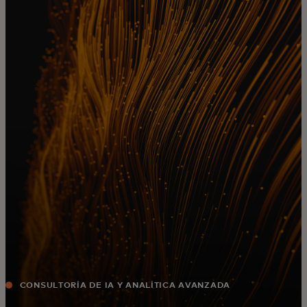
Para ti
Para empresas
Para el mundo
Para innovadores
Noticias y tendencias
CONSULTORÍA DE IA Y ANALÍTICA AVANZADA