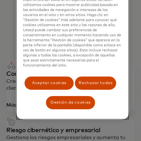
utilizamos cookies para mostrar publicidad basada en
las actividades de navegación e intereses de los
usuarios en el sitio y en otros sitios. Haga clic en
“Gestión de cookies” más adelante para conocer qué
cookies utilizamos en este sitio y las razones de ello.
Usted puede cambiar sus preferencias de
consentimiento en cualquier momento haciendo uso de
la herramienta “Gestión de cookies” que aparece en la
parte inferior de la pantalla (disponible como enlace en
vez de botón en algunos sitios). Esto incluye rechazar
algunas o todas las cookies, a excepción de aquellas
que sean estrictamente necesarias para el
funcionamiento del sitio.
Compromiso y lealtad del consumidor
Crea y mantén relaciones auténticas con tus
Aceptar cookies
Rechazar todas
clientes.
Gestión de cookies
Más información
Riesgo cibernético y empresarial
Gestiona los riesgos empresariales y aumenta tu