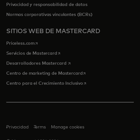
Privacidad y responsabilidad de datos
Normas corporativas vinculantes (BCRs)
SITIOS WEB DE MASTERCARD
se abre en una pestaña nueva
Priceless.com
se abre en una pestaña nueva
Servicios de Mastercard
se abre en una pestaña nueva
Desarrolladores Mastercard
se abre en una pestaña nu
Centro de marketing de Mastercard
se abre en una pestaña nu
Centro para el Crecimiento Inclusivo
Privacidad
Terms
Manage cookies