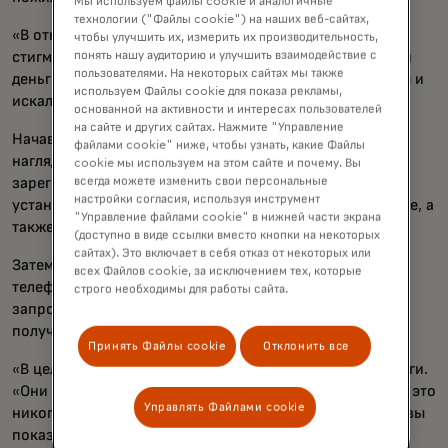
Мы используем файлы cookie и аналогичные
технологии ("Файлы cookie") на наших веб-сайтах,
«В отношении мобильных приложений существовала
чтобы улучшить их, измерить их производительность,
понять нашу аудиторию и улучшить взаимодействие с
стигма, например: 'Если я войду, то кто-то украдёт мои
пользователями. На некоторых сайтах мы также
деньги'», — говорит Капланги. «Все они были напуганы и
используем Файлы cookie для показа рекламы,
искали уверенности.»
основанной на активности и интересах пользователей
на сайте и других сайтах. Нажмите "Управление
Начав с основ, Капланги и его команда разработали
файлами cookie" ниже, чтобы узнать, какие Файлы
наглядные материалы, чтобы помочь пользователям
cookie мы используем на этом сайте и почему. Вы
всегда можете изменить свои персональные
зарегистрироваться в системе онлайн-банкинга,
настройки согласия, используя инструмент
установить надежные пароли и биометрические данные, а
"Управление файлами cookie" в нижней части экрана
также просмотреть баланс на экране.
(доступно в виде ссылки вместо кнопки на некоторых
сайтах). Это включает в себя отказ от некоторых или
Затем они показали пожилым людям, как пользоваться
всех Файлов cookie, за исключением тех, которые
телефонами, чтобы отключить платежные карты,
строго необходимы для работы сайта.
запросить изменение лимитов по кредитным картам и
получать уведомления о снятии денег со счетов.
Принять Файлы cookie
Отклонить все
«В целом, отзывы были отличными», — говорит Капланги.
«Они сказали: 'Наши внуки пытались показать нам, но это
Управлять Файлами cookie
никогда не было так детализировано и визуально, как вы
показывали.' Они жаждали большего.»