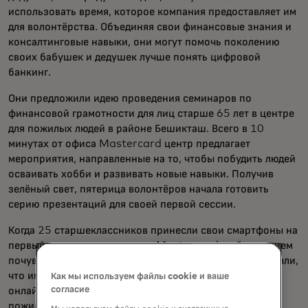
использовать время, которое компания предоставляет им
для волонтёрства. Объединяя свои финансовые знания и
консалтинговые навыки, они могут помочь поколению
своих бабушек и дедушек лучше понять цифровой
банкинг.
Они предложили идею проведения семинаров по
финансовой грамотности для лиц старше 65 лет в центре
для пожилых людей в районе Бешикташ. Всего в 10
минутах от офиса Mastercard центр предлагает
мероприятия, направленные на то, чтобы побудить людей
осваивать хобби и развивать новые навыки. Получив
зелёный свет, пятерица волонтёров начала готовить
серию презентаций для своей первой сессии.
Когда 25 старшеклассников принесли свои смартфоны на
первый урок, члены команды Mastercard с облегчением
почувствовали, что попали в правильную тему, но поняли,
что им нужно найти способы бороться с недоверием к
Как мы используем файлы cookie и ваше
согласие
онлайн-транзакциям, которое испытывали многие
пожилые люди.