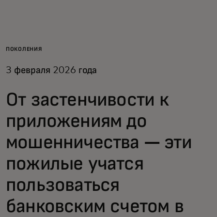
Для вас
Для бизнеса
ПОКОЛЕНИЯ
3 февраля 2026 года
Для всего мира
От застенчивости к
Для новаторов
приложениям до
мошенничества — эти
Новости и тренды
пожилые учатся
пользоваться
банковским счетом в