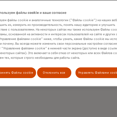
Настраиваемый диапазон
пользуем файлы cookie и ваше согласие
дат
уем файлы cookie и аналогичные технологии ("Файлы cookie") на наших веб
шить их, измерить их производительность, понять нашу аудиторию и улучшить
твие с пользователями. На некоторых сайтах мы также используем Файлы coo
ламы, основанной на активности и интересах пользователей на сайте и других 
правление файлами cookie" ниже, чтобы узнать, какие Файлы cookie мы исп
 и почему. Вы всегда можете изменить свои персональные настройки согласия
 "Управление файлами cookie" в нижней части экрана (доступно в виде ссыл
некоторых сайтах). Это включает в себя отказ от некоторых или всех Файлов co
м тех, которые строго необходимы для работы сайта.
ринять Файлы cookie
Отклонить все
Управлять Файлами cook