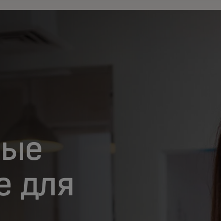
ные
е для