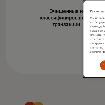
Очищенные и
Как мы ис
классифицированные
Мы использ
чтобы улуч
транзакции
взаимодейс
показа рек
Нажмите "У
этом сайте
инструмент
кнопки на 
исключение
П