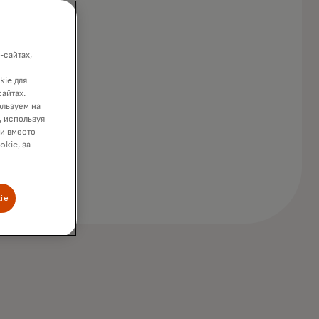
-сайтах,
kie для
сайтах.
ользуем на
, используя
ки вместо
okie, за
ie