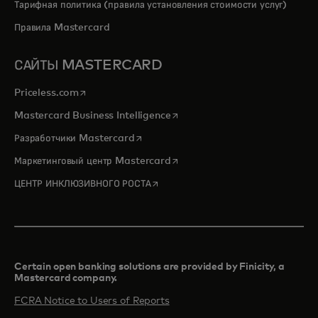
Тарифная политика (правила установления стоимости услуг)
Правила Mastercard
САЙТЫ MASTERCARD
opens in a new tab
Priceless.com
opens in a new tab
Mastercard Business Intelligence
opens in a new tab
Разработчики Mastercard
opens in a new tab
Маркетинговый центр Mastercard
opens in a new tab
ЦЕНТР ИНКЛЮЗИВНОГО РОСТА
Certain open banking solutions are provided by Finicity, a
Mastercard company.​
FCRA Notice to Users of Reports