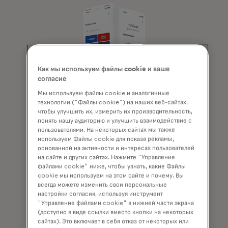
Как мы используем файлы cookie и ваше
согласие
Мы используем файлы cookie и аналогичные
технологии ("Файлы cookie") на наших веб-сайтах,
Мы связаны с
чтобы улучшить их, измерить их производительность,
понять нашу аудиторию и улучшить взаимодействие с
финансовыми
пользователями. На некоторых сайтах мы также
используем Файлы cookie для показа рекламы,
учреждениями
основанной на активности и интересах пользователей
на сайте и других сайтах. Нажмите "Управление
файлами cookie" ниже, чтобы узнать, какие Файлы
как никто другой
cookie мы используем на этом сайте и почему. Вы
всегда можете изменить свои персональные
настройки согласия, используя инструмент
"Управление файлами cookie" в нижней части экрана
Если клиентам приходится
(доступно в виде ссылки вместо кнопки на некоторых
сайтах). Это включает в себя отказ от некоторых или
преодолевать множество